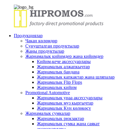
Продукциялар
Чакан көлөмдөр
Сунушталган продуктылар
Жаңы продуктылар
Жарнамалык кийимдер жана кийимдер
Кийим-кече аксессуарлары
Жарнамалык алжапкычтар
Жарнамалык бандана
Жарнамалык капкактар ​​жана шляпалар
Жарнамалык Flip Flops
Жарнамалык кийим
Promotional Automotive
Жарнамалык унаа аксессуарлары
Жарнамалык муз кыргычтар
Жарнамалык Күн көлөкөсү
Жарнамалык сумкалар
Жарнамалык рюкзактар
Жарнамалык сумка жана саякат
аксессуарлары