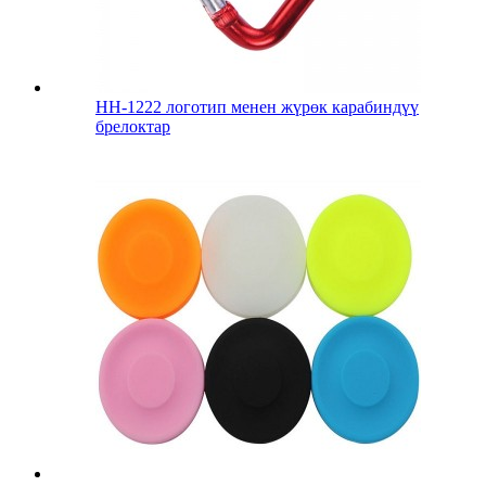
HH-1222 логотип менен жүрөк карабиндүү
брелоктар