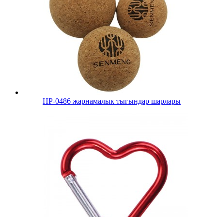
HP-0486 жарнамалык тыгындар шарлары