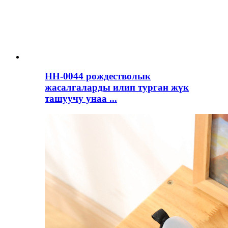
HH-0044 рождестволык
жасалгаларды илип турган жүк
ташуучу унаа ...