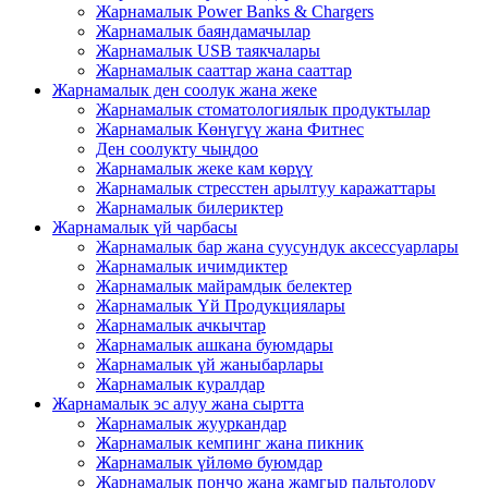
Жарнамалык Power Banks & Chargers
Жарнамалык баяндамачылар
Жарнамалык USB таякчалары
Жарнамалык сааттар жана сааттар
Жарнамалык ден соолук жана жеке
Жарнамалык стоматологиялык продуктылар
Жарнамалык Көнүгүү жана Фитнес
Ден соолукту чыңдоо
Жарнамалык жеке кам көрүү
Жарнамалык стресстен арылтуу каражаттары
Жарнамалык билериктер
Жарнамалык үй чарбасы
Жарнамалык бар жана суусундук аксессуарлары
Жарнамалык ичимдиктер
Жарнамалык майрамдык белектер
Жарнамалык Үй Продукциялары
Жарнамалык ачкычтар
Жарнамалык ашкана буюмдары
Жарнамалык үй жаныбарлары
Жарнамалык куралдар
Жарнамалык эс алуу жана сыртта
Жарнамалык жууркандар
Жарнамалык кемпинг жана пикник
Жарнамалык үйлөмө буюмдар
Жарнамалык пончо жана жамгыр пальтолору