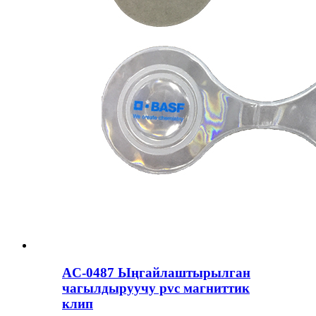
AC-0487 Ыңгайлаштырылган
чагылдыруучу pvc магниттик
клип