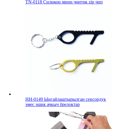
TN-0118 Силикон мини чөнтөк zip чип
HH-0149 Ыңгайлаштырылган сенсордук
эмес эшик ачкыч брелоктар