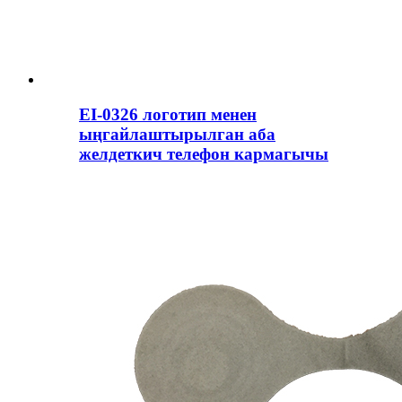
EI-0326 логотип менен
ыңгайлаштырылган аба
желдеткич телефон кармагычы