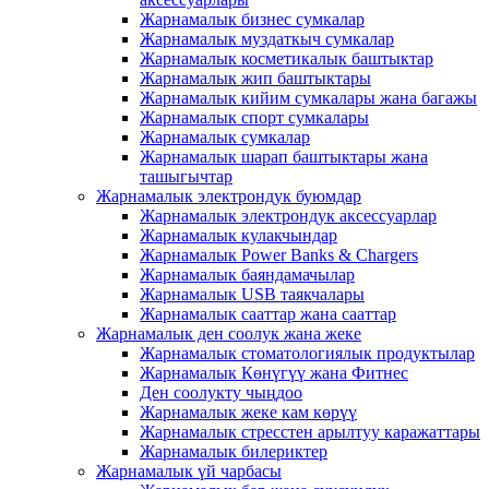
Жарнамалык бизнес сумкалар
Жарнамалык муздаткыч сумкалар
Жарнамалык косметикалык баштыктар
Жарнамалык жип баштыктары
Жарнамалык кийим сумкалары жана багажы
Жарнамалык спорт сумкалары
Жарнамалык сумкалар
Жарнамалык шарап баштыктары жана
ташыгычтар
Жарнамалык электрондук буюмдар
Жарнамалык электрондук аксессуарлар
Жарнамалык кулакчындар
Жарнамалык Power Banks & Chargers
Жарнамалык баяндамачылар
Жарнамалык USB таякчалары
Жарнамалык сааттар жана сааттар
Жарнамалык ден соолук жана жеке
Жарнамалык стоматологиялык продуктылар
Жарнамалык Көнүгүү жана Фитнес
Ден соолукту чыңдоо
Жарнамалык жеке кам көрүү
Жарнамалык стресстен арылтуу каражаттары
Жарнамалык билериктер
Жарнамалык үй чарбасы