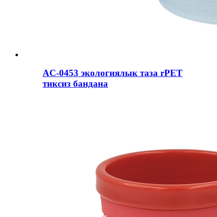
AC-0453 экологиялык таза rPET
тиксиз бандана