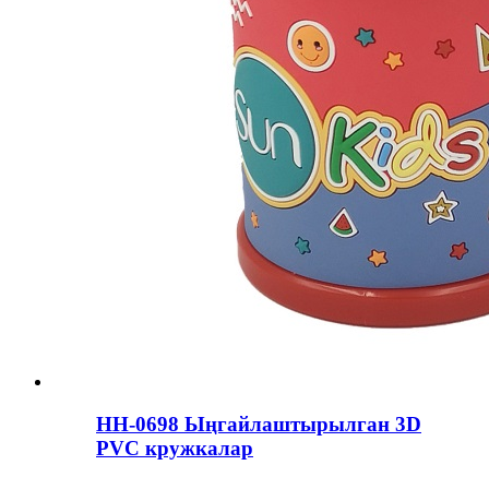
HH-0698 Ыңгайлаштырылган 3D
PVC кружкалар