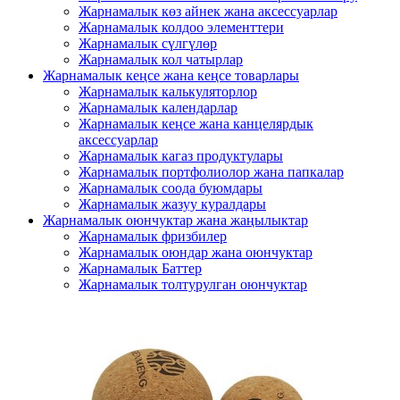
Жарнамалык көз айнек жана аксессуарлар
Жарнамалык колдоо элементтери
Жарнамалык сүлгүлөр
Жарнамалык кол чатырлар
Жарнамалык кеңсе жана кеңсе товарлары
Жарнамалык калькуляторлор
Жарнамалык календарлар
Жарнамалык кеңсе жана канцелярдык
аксессуарлар
Жарнамалык кагаз продуктулары
Жарнамалык портфолиолор жана папкалар
Жарнамалык соода буюмдары
Жарнамалык жазуу куралдары
Жарнамалык оюнчуктар жана жаңылыктар
Жарнамалык фризбилер
Жарнамалык оюндар жана оюнчуктар
Жарнамалык Баттер
Жарнамалык толтурулган оюнчуктар