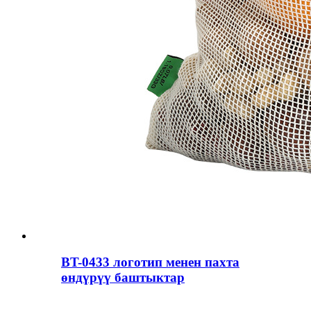
BT-0433 логотип менен пахта
өндүрүү баштыктар