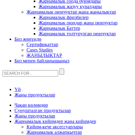
Жарнамалык соода буюмдары
Жарнамалык жазуу куралдары
Жарнамалык оюнчуктар жана жаңылыктар
Жарнамалык фризбилер
Жарнамалык оюндар жана оюнчуктар
Жарнамалык Баттер
Жарнамалык толтурулган оюнчуктар
Биз жөнүндө
Сертификаттар
Cases Studies
ЖАНЫЛЫКТАР
Биз менен байланышыңыз
Үй
Жаңы продуктылар
Чакан көлөмдөр
Сунушталган продуктылар
Жаңы продуктылар
Жарнамалык кийимдер жана кийимдер
Кийим-кече аксессуарлары
Жарнамалык алжапкычтар