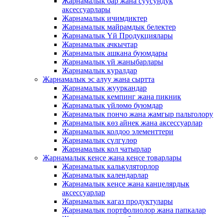
Жарнамалык бар жана суусундук
аксессуарлары
Жарнамалык ичимдиктер
Жарнамалык майрамдык белектер
Жарнамалык Үй Продукциялары
Жарнамалык ачкычтар
Жарнамалык ашкана буюмдары
Жарнамалык үй жаныбарлары
Жарнамалык куралдар
Жарнамалык эс алуу жана сыртта
Жарнамалык жууркандар
Жарнамалык кемпинг жана пикник
Жарнамалык үйлөмө буюмдар
Жарнамалык пончо жана жамгыр пальтолору
Жарнамалык көз айнек жана аксессуарлар
Жарнамалык колдоо элементтери
Жарнамалык сүлгүлөр
Жарнамалык кол чатырлар
Жарнамалык кеңсе жана кеңсе товарлары
Жарнамалык калькуляторлор
Жарнамалык календарлар
Жарнамалык кеңсе жана канцелярдык
аксессуарлар
Жарнамалык кагаз продуктулары
Жарнамалык портфолиолор жана папкалар