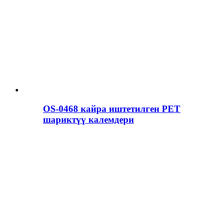
OS-0468 кайра иштетилген PET
шариктүү калемдери