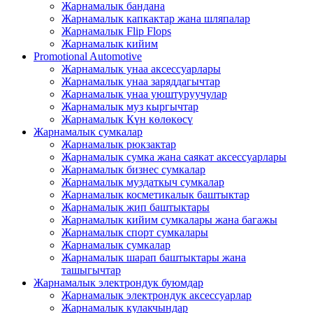
Жарнамалык бандана
Жарнамалык капкактар ​​жана шляпалар
Жарнамалык Flip Flops
Жарнамалык кийим
Promotional Automotive
Жарнамалык унаа аксессуарлары
Жарнамалык унаа заряддагычтар
Жарнамалык унаа уюштуруучулар
Жарнамалык муз кыргычтар
Жарнамалык Күн көлөкөсү
Жарнамалык сумкалар
Жарнамалык рюкзактар
Жарнамалык сумка жана саякат аксессуарлары
Жарнамалык бизнес сумкалар
Жарнамалык муздаткыч сумкалар
Жарнамалык косметикалык баштыктар
Жарнамалык жип баштыктары
Жарнамалык кийим сумкалары жана багажы
Жарнамалык спорт сумкалары
Жарнамалык сумкалар
Жарнамалык шарап баштыктары жана
ташыгычтар
Жарнамалык электрондук буюмдар
Жарнамалык электрондук аксессуарлар
Жарнамалык кулакчындар