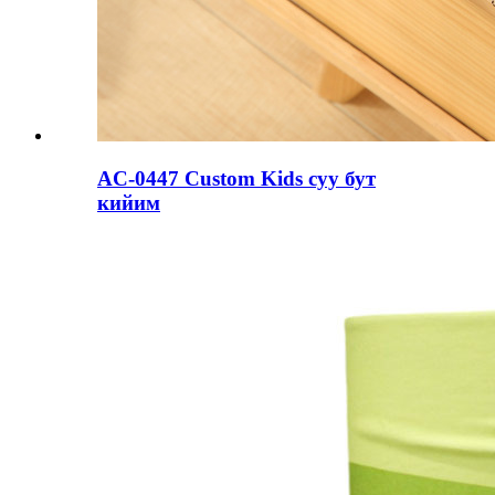
AC-0447 Custom Kids суу бут
кийим