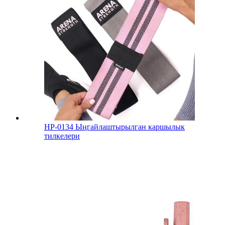
HP-0134 Ыңгайлаштырылган каршылык
тилкелери