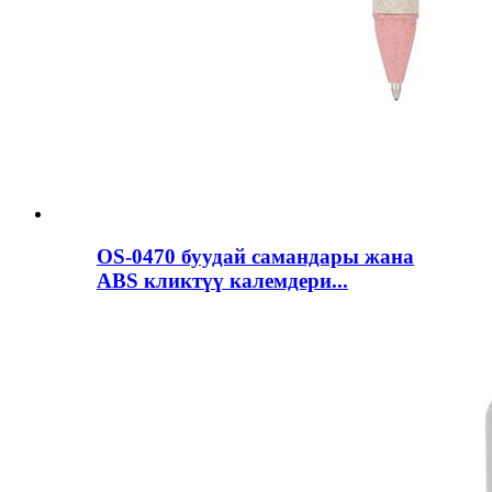
OS-0470 буудай самандары жана
ABS кликтүү калемдери...