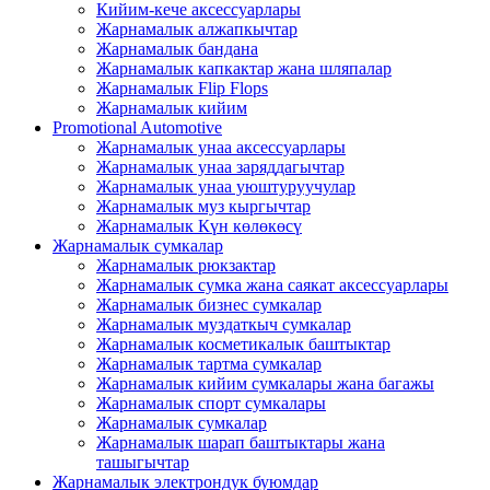
Кийим-кече аксессуарлары
Жарнамалык алжапкычтар
Жарнамалык бандана
Жарнамалык капкактар ​​жана шляпалар
Жарнамалык Flip Flops
Жарнамалык кийим
Promotional Automotive
Жарнамалык унаа аксессуарлары
Жарнамалык унаа заряддагычтар
Жарнамалык унаа уюштуруучулар
Жарнамалык муз кыргычтар
Жарнамалык Күн көлөкөсү
Жарнамалык сумкалар
Жарнамалык рюкзактар
Жарнамалык сумка жана саякат аксессуарлары
Жарнамалык бизнес сумкалар
Жарнамалык муздаткыч сумкалар
Жарнамалык косметикалык баштыктар
Жарнамалык тартма сумкалар
Жарнамалык кийим сумкалары жана багажы
Жарнамалык спорт сумкалары
Жарнамалык сумкалар
Жарнамалык шарап баштыктары жана
ташыгычтар
Жарнамалык электрондук буюмдар