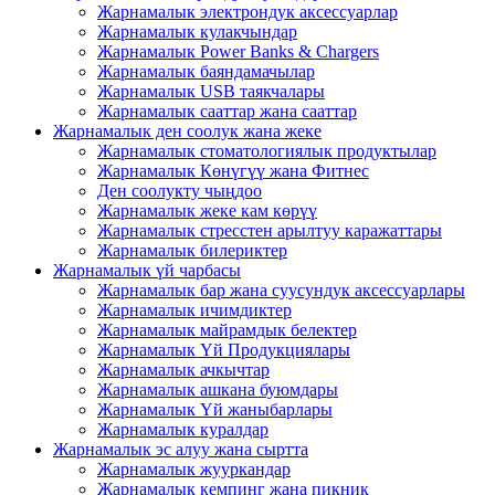
Жарнамалык электрондук аксессуарлар
Жарнамалык кулакчындар
Жарнамалык Power Banks & Chargers
Жарнамалык баяндамачылар
Жарнамалык USB таякчалары
Жарнамалык сааттар жана сааттар
Жарнамалык ден соолук жана жеке
Жарнамалык стоматологиялык продуктылар
Жарнамалык Көнүгүү жана Фитнес
Ден соолукту чыңдоо
Жарнамалык жеке кам көрүү
Жарнамалык стресстен арылтуу каражаттары
Жарнамалык билериктер
Жарнамалык үй чарбасы
Жарнамалык бар жана суусундук аксессуарлары
Жарнамалык ичимдиктер
Жарнамалык майрамдык белектер
Жарнамалык Үй Продукциялары
Жарнамалык ачкычтар
Жарнамалык ашкана буюмдары
Жарнамалык Үй жаныбарлары
Жарнамалык куралдар
Жарнамалык эс алуу жана сыртта
Жарнамалык жууркандар
Жарнамалык кемпинг жана пикник