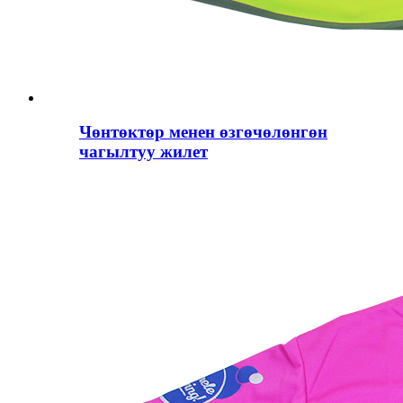
Чөнтөктөр менен өзгөчөлөнгөн
чагылтуу жилет