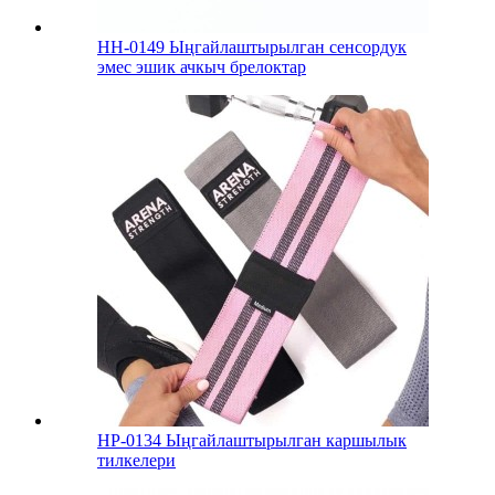
HH-0149 Ыңгайлаштырылган сенсордук
эмес эшик ачкыч брелоктар
HP-0134 Ыңгайлаштырылган каршылык
тилкелери