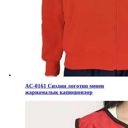
AC-0161 Сиздин логотип менен
жарнамалык капюшондор