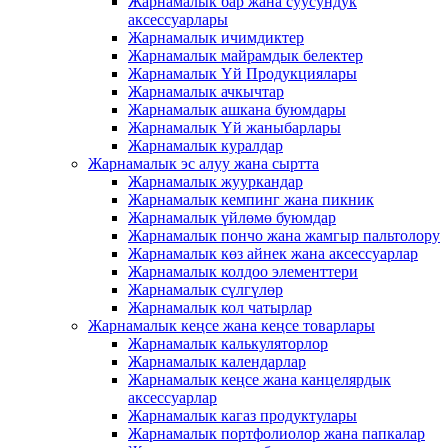
Жарнамалык бар жана суусундук
аксессуарлары
Жарнамалык ичимдиктер
Жарнамалык майрамдык белектер
Жарнамалык Үй Продукциялары
Жарнамалык ачкычтар
Жарнамалык ашкана буюмдары
Жарнамалык Үй жаныбарлары
Жарнамалык куралдар
Жарнамалык эс алуу жана сыртта
Жарнамалык жууркандар
Жарнамалык кемпинг жана пикник
Жарнамалык үйлөмө буюмдар
Жарнамалык пончо жана жамгыр пальтолору
Жарнамалык көз айнек жана аксессуарлар
Жарнамалык колдоо элементтери
Жарнамалык сүлгүлөр
Жарнамалык кол чатырлар
Жарнамалык кеңсе жана кеңсе товарлары
Жарнамалык калькуляторлор
Жарнамалык календарлар
Жарнамалык кеңсе жана канцелярдык
аксессуарлар
Жарнамалык кагаз продуктулары
Жарнамалык портфолиолор жана папкалар