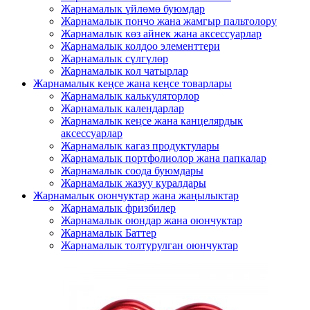
Жарнамалык үйлөмө буюмдар
Жарнамалык пончо жана жамгыр пальтолору
Жарнамалык көз айнек жана аксессуарлар
Жарнамалык колдоо элементтери
Жарнамалык сүлгүлөр
Жарнамалык кол чатырлар
Жарнамалык кеңсе жана кеңсе товарлары
Жарнамалык калькуляторлор
Жарнамалык календарлар
Жарнамалык кеңсе жана канцелярдык
аксессуарлар
Жарнамалык кагаз продуктулары
Жарнамалык портфолиолор жана папкалар
Жарнамалык соода буюмдары
Жарнамалык жазуу куралдары
Жарнамалык оюнчуктар жана жаңылыктар
Жарнамалык фризбилер
Жарнамалык оюндар жана оюнчуктар
Жарнамалык Баттер
Жарнамалык толтурулган оюнчуктар