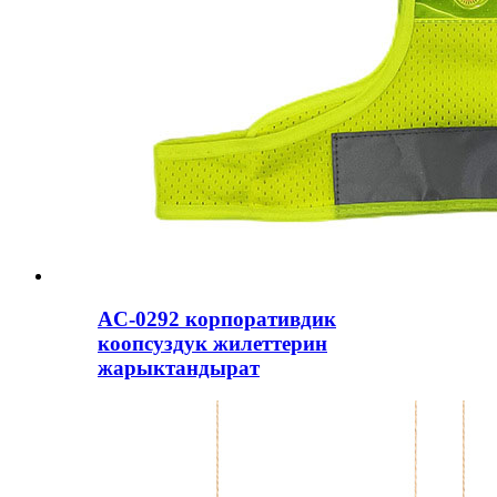
AC-0292 корпоративдик
коопсуздук жилеттерин
жарыктандырат