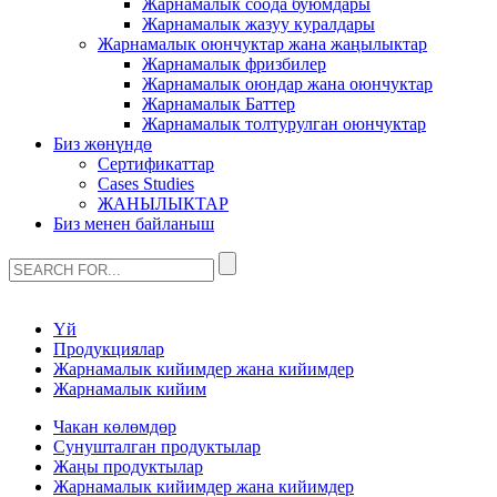
Жарнамалык соода буюмдары
Жарнамалык жазуу куралдары
Жарнамалык оюнчуктар жана жаңылыктар
Жарнамалык фризбилер
Жарнамалык оюндар жана оюнчуктар
Жарнамалык Баттер
Жарнамалык толтурулган оюнчуктар
Биз жөнүндө
Сертификаттар
Cases Studies
ЖАНЫЛЫКТАР
Биз менен байланыш
Үй
Продукциялар
Жарнамалык кийимдер жана кийимдер
Жарнамалык кийим
Чакан көлөмдөр
Сунушталган продуктылар
Жаңы продуктылар
Жарнамалык кийимдер жана кийимдер