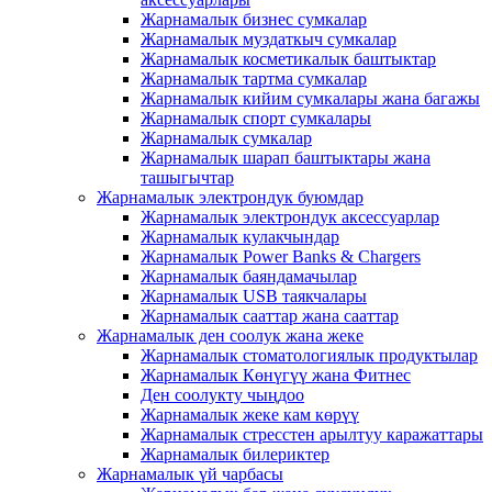
Жарнамалык бизнес сумкалар
Жарнамалык муздаткыч сумкалар
Жарнамалык косметикалык баштыктар
Жарнамалык тартма сумкалар
Жарнамалык кийим сумкалары жана багажы
Жарнамалык спорт сумкалары
Жарнамалык сумкалар
Жарнамалык шарап баштыктары жана
ташыгычтар
Жарнамалык электрондук буюмдар
Жарнамалык электрондук аксессуарлар
Жарнамалык кулакчындар
Жарнамалык Power Banks & Chargers
Жарнамалык баяндамачылар
Жарнамалык USB таякчалары
Жарнамалык сааттар жана сааттар
Жарнамалык ден соолук жана жеке
Жарнамалык стоматологиялык продуктылар
Жарнамалык Көнүгүү жана Фитнес
Ден соолукту чыңдоо
Жарнамалык жеке кам көрүү
Жарнамалык стресстен арылтуу каражаттары
Жарнамалык билериктер
Жарнамалык үй чарбасы