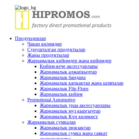
Продукциялар
Чакан көлөмдөр
Сунушталган продуктылар
Жаңы продуктылар
Жарнамалык кийимдер жана кийимдер
Кийим-кече аксессуарлары
Жарнамалык алжапкычтар
Жарнамалык бандана
Жарнамалык капкактар ​​жана шляпалар
Жарнамалык Flip Flops
Жарнамалык кийим
Promotional Automotive
Жарнамалык унаа аксессуарлары
Жарнамалык муз кыргычтар
Жарнамалык Күн көлөкөсү
Жарнамалык сумкалар
Жарнамалык рюкзактар
Жарнамалык сумка жана саякат
аксессуарлары