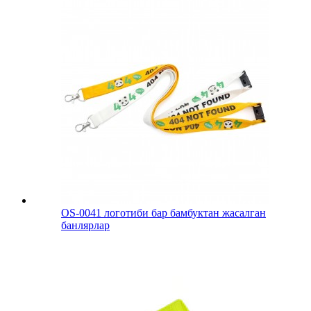
OS-0041 логотиби бар бамбуктан жасалган
банлярлар