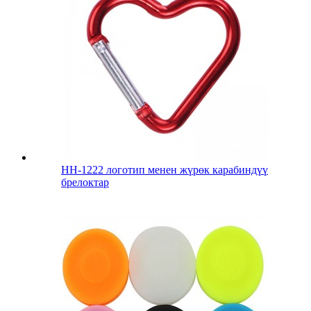
HH-1222 логотип менен жүрөк карабиндүү
брелоктар