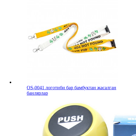
OS-0041 логотиби бар бамбуктан жасалган
банлярлар