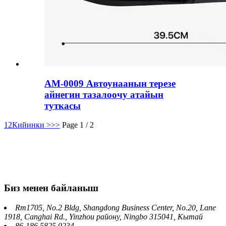
AM-0009 Автоунаанын терезе
айнегин тазалоочу атайын
туткасы
1
2
Кийинки >
>>
Page 1 / 2
Биз менен байланыш
Rm1705, No.2 Bldg, Shangdong Business Center, No.20, Lane
1918, Canghai Rd., Yinzhou району, Ningbo 315041, Кытай
86-186 5825 0234