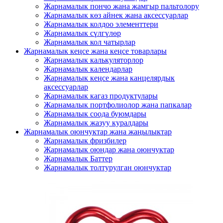
Жарнамалык пончо жана жамгыр пальтолору
Жарнамалык көз айнек жана аксессуарлар
Жарнамалык колдоо элементтери
Жарнамалык сүлгүлөр
Жарнамалык кол чатырлар
Жарнамалык кеңсе жана кеңсе товарлары
Жарнамалык калькуляторлор
Жарнамалык календарлар
Жарнамалык кеңсе жана канцелярдык
аксессуарлар
Жарнамалык кагаз продуктулары
Жарнамалык портфолиолор жана папкалар
Жарнамалык соода буюмдары
Жарнамалык жазуу куралдары
Жарнамалык оюнчуктар жана жаңылыктар
Жарнамалык фризбилер
Жарнамалык оюндар жана оюнчуктар
Жарнамалык Баттер
Жарнамалык толтурулган оюнчуктар