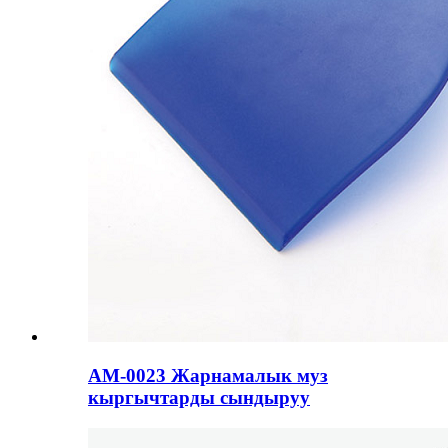
AM-0023 Жарнамалык муз
кыргычтарды сындыруу