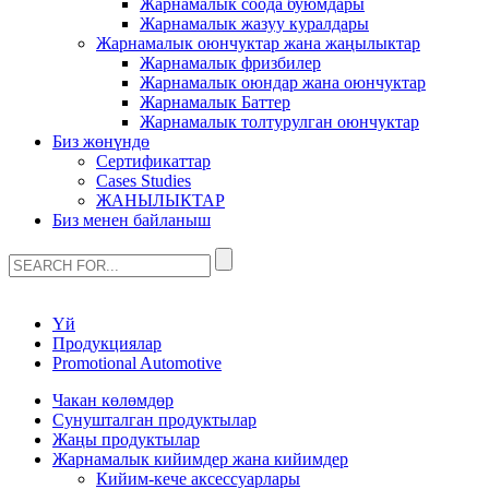
Жарнамалык соода буюмдары
Жарнамалык жазуу куралдары
Жарнамалык оюнчуктар жана жаңылыктар
Жарнамалык фризбилер
Жарнамалык оюндар жана оюнчуктар
Жарнамалык Баттер
Жарнамалык толтурулган оюнчуктар
Биз жөнүндө
Сертификаттар
Cases Studies
ЖАНЫЛЫКТАР
Биз менен байланыш
Үй
Продукциялар
Promotional Automotive
Чакан көлөмдөр
Сунушталган продуктылар
Жаңы продуктылар
Жарнамалык кийимдер жана кийимдер
Кийим-кече аксессуарлары