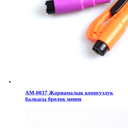
AM-0037 Жарнамалык коопсуздук
балкасы брелок менен