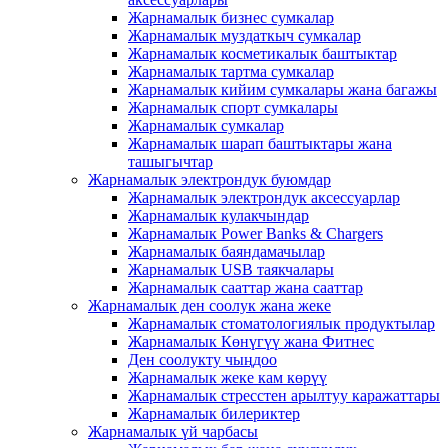
Жарнамалык бизнес сумкалар
Жарнамалык муздаткыч сумкалар
Жарнамалык косметикалык баштыктар
Жарнамалык тартма сумкалар
Жарнамалык кийим сумкалары жана багажы
Жарнамалык спорт сумкалары
Жарнамалык сумкалар
Жарнамалык шарап баштыктары жана
ташыгычтар
Жарнамалык электрондук буюмдар
Жарнамалык электрондук аксессуарлар
Жарнамалык кулакчындар
Жарнамалык Power Banks & Chargers
Жарнамалык баяндамачылар
Жарнамалык USB таякчалары
Жарнамалык сааттар жана сааттар
Жарнамалык ден соолук жана жеке
Жарнамалык стоматологиялык продуктылар
Жарнамалык Көнүгүү жана Фитнес
Ден соолукту чыңдоо
Жарнамалык жеке кам көрүү
Жарнамалык стресстен арылтуу каражаттары
Жарнамалык билериктер
Жарнамалык үй чарбасы