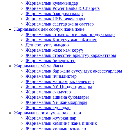
Жарнамалык кулакчындар
Жарнамалык Power Banks & Chargers
Жарнамалык баяндамачылар
Жарнамалык USB таякчалары
Жарнамалык сааттар жана сааттар
Жарнамалык ден соолук жана жеке
Жарнамалык стоматологиялык продуктылар
Жарнамалык Көнүгүү жана Фитнес
Ден соолукту чыңдоо
Жарнамалык жеке кам көрүү
Жарнамалык стресстен арылтуу каражаттары
Жарнамалык билериктер
Жарнамалык үй чарбасы
Жарнамалык бар жана суусундук аксессуарлары
Жарнамалык ичимдиктер
Жарнамалык майрамдык белектер
Жарнамалык Үй Продукциялары
Жарнамалык ачкычтар
Жарнамалык ашкана буюмдары
Жарнамалык Үй жаныбарлары
Жарнамалык куралдар
Жарнамалык эс алуу жана сыртта
Жарнамалык жууркандар
Жарнамалык кемпинг жана пикник
Жарнамалык үйлөмө буюмдар