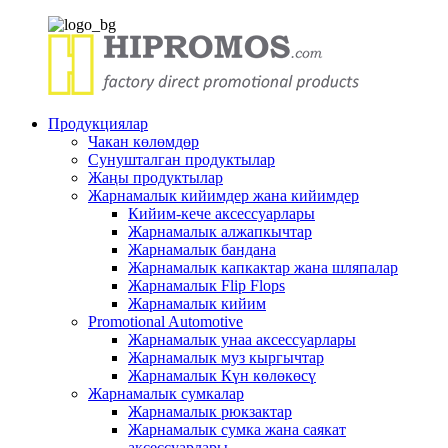
Продукциялар
Чакан көлөмдөр
Сунушталган продуктылар
Жаңы продуктылар
Жарнамалык кийимдер жана кийимдер
Кийим-кече аксессуарлары
Жарнамалык алжапкычтар
Жарнамалык бандана
Жарнамалык капкактар ​​жана шляпалар
Жарнамалык Flip Flops
Жарнамалык кийим
Promotional Automotive
Жарнамалык унаа аксессуарлары
Жарнамалык муз кыргычтар
Жарнамалык Күн көлөкөсү
Жарнамалык сумкалар
Жарнамалык рюкзактар
Жарнамалык сумка жана саякат
аксессуарлары