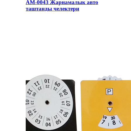
AM-0043 Жарнамалык авто
таштанды челектери