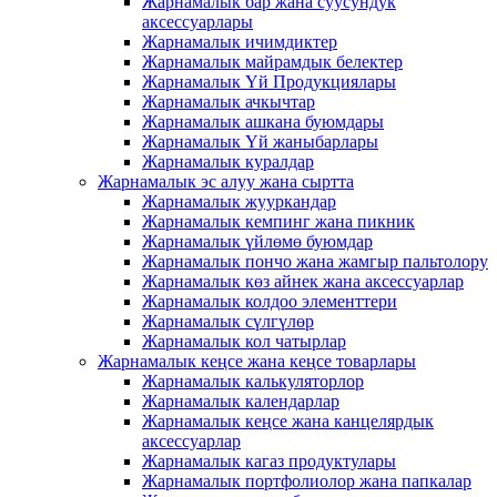
Жарнамалык бар жана суусундук
аксессуарлары
Жарнамалык ичимдиктер
Жарнамалык майрамдык белектер
Жарнамалык Үй Продукциялары
Жарнамалык ачкычтар
Жарнамалык ашкана буюмдары
Жарнамалык Үй жаныбарлары
Жарнамалык куралдар
Жарнамалык эс алуу жана сыртта
Жарнамалык жууркандар
Жарнамалык кемпинг жана пикник
Жарнамалык үйлөмө буюмдар
Жарнамалык пончо жана жамгыр пальтолору
Жарнамалык көз айнек жана аксессуарлар
Жарнамалык колдоо элементтери
Жарнамалык сүлгүлөр
Жарнамалык кол чатырлар
Жарнамалык кеңсе жана кеңсе товарлары
Жарнамалык калькуляторлор
Жарнамалык календарлар
Жарнамалык кеңсе жана канцелярдык
аксессуарлар
Жарнамалык кагаз продуктулары
Жарнамалык портфолиолор жана папкалар