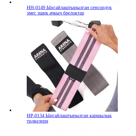
HH-0149 Ыңгайлаштырылган сенсордук
эмес эшик ачкыч брелоктар
HP-0134 Ыңгайлаштырылган каршылык
тилкелери