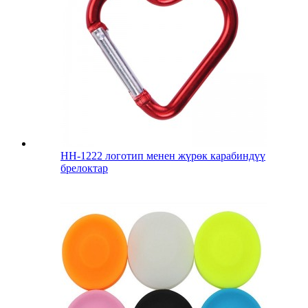
HH-1222 логотип менен жүрөк карабиндүү
брелоктар