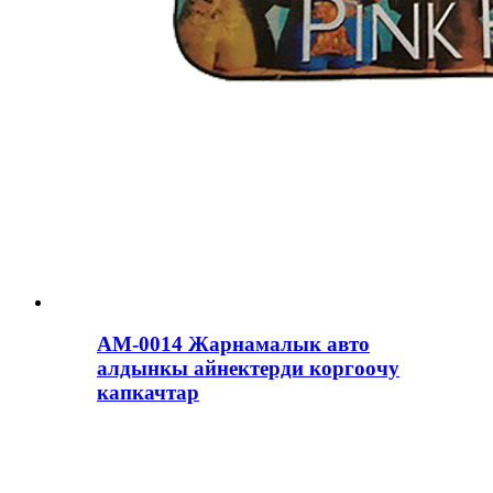
AM-0014 Жарнамалык авто
алдынкы айнектерди коргоочу
капкачтар