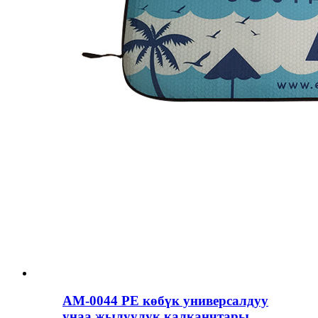
AM-0044 PE көбүк универсалдуу
унаа жылуулук калканчтары