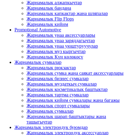
Жарнамалык алжапкычтар
Жарнамалык бандана
Жарнамалык капкактар ​​жана шляпалар
Жарнамалык Flip Flops
Жарнамалык кийим
Promotional Automotive
Жарнамалык унаа аксессуарлары
Жарнамалык унаа заряддагычтар
Жарнамалык унаа уюштуруучулар
Жарнамалык муз кыргычтар
Жарнамалык Күн көлөкөсү
Жарнамалык сумкалар
Жарнамалык рюкзактар
Жарнамалык сумка жана саякат аксессуарлары
Жарнамалык бизнес сумкалар
Жарнамалык муздаткыч сумкалар
Жарнамалык косметикалык баштыктар
Жарнамалык тартма сумкалар
Жарнамалык кийим сумкалары жана багажы
Жарнамалык спорт сумкалары
Жарнамалык сумкалар
Жарнамалык шарап баштыктары жана
ташыгычтар
Жарнамалык электрондук буюмдар
Жарнамалык электрондук аксессуарлар