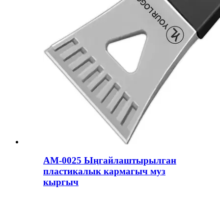
AM-0025 Ыңгайлаштырылган
пластикалык кармагыч муз
кыргыч