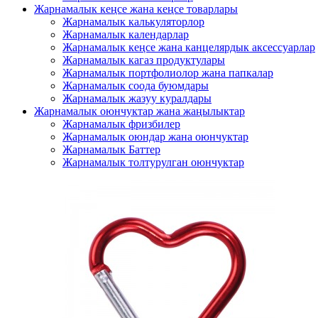
Жарнамалык кеңсе жана кеңсе товарлары
Жарнамалык калькуляторлор
Жарнамалык календарлар
Жарнамалык кеңсе жана канцелярдык аксессуарлар
Жарнамалык кагаз продуктулары
Жарнамалык портфолиолор жана папкалар
Жарнамалык соода буюмдары
Жарнамалык жазуу куралдары
Жарнамалык оюнчуктар жана жаңылыктар
Жарнамалык фризбилер
Жарнамалык оюндар жана оюнчуктар
Жарнамалык Баттер
Жарнамалык толтурулган оюнчуктар