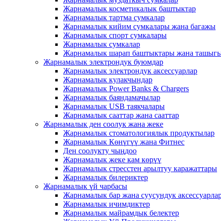
Жарнамалык косметикалык баштыктар
Жарнамалык тартма сумкалар
Жарнамалык кийим сумкалары жана багажы
Жарнамалык спорт сумкалары
Жарнамалык сумкалар
Жарнамалык шарап баштыктары жана ташыг
Жарнамалык электрондук буюмдар
Жарнамалык электрондук аксессуарлар
Жарнамалык кулакчындар
Жарнамалык Power Banks & Chargers
Жарнамалык баяндамачылар
Жарнамалык USB таякчалары
Жарнамалык сааттар жана сааттар
Жарнамалык ден соолук жана жеке
Жарнамалык стоматологиялык продуктылар
Жарнамалык Көнүгүү жана Фитнес
Ден соолукту чыңдоо
Жарнамалык жеке кам көрүү
Жарнамалык стресстен арылтуу каражаттары
Жарнамалык билериктер
Жарнамалык үй чарбасы
Жарнамалык бар жана суусундук аксессуарла
Жарнамалык ичимдиктер
Жарнамалык майрамдык белектер