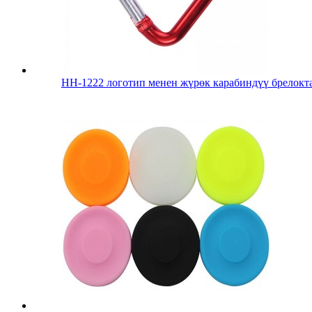
HH-1222 логотип менен жүрөк карабиндүү брелокт