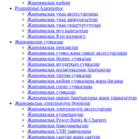
Жарнамалык кийим
Promotional Automotive
Жарнамалык унаа аксессуарлары
Жарнамалык унаа заряддагычтар
Жарнамалык унаа уюштуруучулар
Жарнамалык муз кыргычтар
Жарнамалык Күн көлөкөсү
Жарнамалык сумкалар
Жарнамалык рюкзактар
Жарнамалык сумка жана саякат аксессуарлары
Жарнамалык бизнес сумкалар
Жарнамалык муздаткыч сумкалар
Жарнамалык косметикалык баштыктар
Жарнамалык тартма сумкалар
Жарнамалык кийим сумкалары жана багажы
Жарнамалык спорт сумкалары
Жарнамалык сумкалар
Жарнамалык шарап баштыктары жана ташыгычтар
Жарнамалык электрондук буюмдар
Жарнамалык электрондук аксессуарлар
Жарнамалык кулакчындар
Жарнамалык Power Banks & Chargers
Жарнамалык баяндамачылар
Жарнамалык USB таякчалары
Жарнамалык сааттар жана сааттар