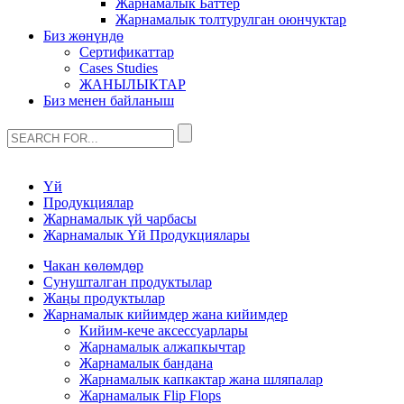
Жарнамалык Баттер
Жарнамалык толтурулган оюнчуктар
Биз жөнүндө
Сертификаттар
Cases Studies
ЖАНЫЛЫКТАР
Биз менен байланыш
Үй
Продукциялар
Жарнамалык үй чарбасы
Жарнамалык Үй Продукциялары
Чакан көлөмдөр
Сунушталган продуктылар
Жаңы продуктылар
Жарнамалык кийимдер жана кийимдер
Кийим-кече аксессуарлары
Жарнамалык алжапкычтар
Жарнамалык бандана
Жарнамалык капкактар ​​жана шляпалар
Жарнамалык Flip Flops