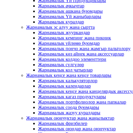
Жарнамалык Үй Продукциялары
Жарнамалык ачкычтар
Жарнамалык ашкана буюмдары
Жарнамалык Үй жаныбарлары
Жарнамалык куралдар
Жарнамалык эс алуу жана сыртта
Жарнамалык жууркандар
Жарнамалык кемпинг жана пикник
Жарнамалык үйлөмө буюмдар
Жарнамалык пончо жана жамгыр пальтолору
Жарнамалык көз айнек жана аксессуарлар
Жарнамалык колдоо элементтери
Жарнамалык сүлгүлөр
Жарнамалык кол чатырлар
Жарнамалык кеңсе жана кеңсе товарлары
Жарнамалык калькуляторлор
Жарнамалык календарлар
Жарнамалык кеңсе жана канцелярдык аксессу
Жарнамалык кагаз продуктулары
Жарнамалык портфолиолор жана папкалар
Жарнамалык соода буюмдары
Жарнамалык жазуу куралдары
Жарнамалык оюнчуктар жана жаңылыктар
Жарнамалык фризбилер
Жарнамалык оюндар жана оюнчуктар