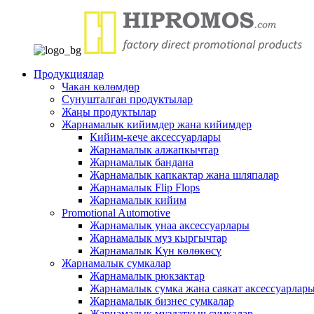
Продукциялар
Чакан көлөмдөр
Сунушталган продуктылар
Жаңы продуктылар
Жарнамалык кийимдер жана кийимдер
Кийим-кече аксессуарлары
Жарнамалык алжапкычтар
Жарнамалык бандана
Жарнамалык капкактар ​​жана шляпалар
Жарнамалык Flip Flops
Жарнамалык кийим
Promotional Automotive
Жарнамалык унаа аксессуарлары
Жарнамалык муз кыргычтар
Жарнамалык Күн көлөкөсү
Жарнамалык сумкалар
Жарнамалык рюкзактар
Жарнамалык сумка жана саякат аксессуарлар
Жарнамалык бизнес сумкалар
Жарнамалык муздаткыч сумкалар