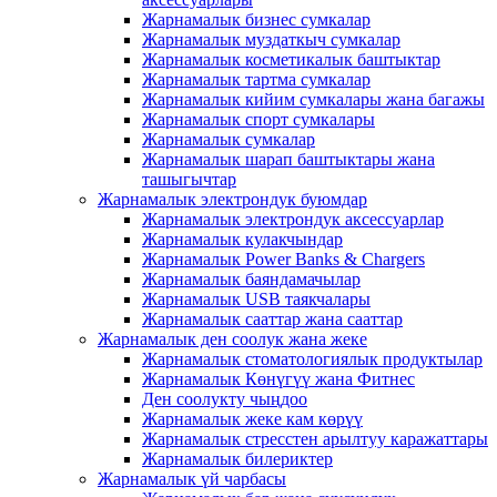
Жарнамалык бизнес сумкалар
Жарнамалык муздаткыч сумкалар
Жарнамалык косметикалык баштыктар
Жарнамалык тартма сумкалар
Жарнамалык кийим сумкалары жана багажы
Жарнамалык спорт сумкалары
Жарнамалык сумкалар
Жарнамалык шарап баштыктары жана
ташыгычтар
Жарнамалык электрондук буюмдар
Жарнамалык электрондук аксессуарлар
Жарнамалык кулакчындар
Жарнамалык Power Banks & Chargers
Жарнамалык баяндамачылар
Жарнамалык USB таякчалары
Жарнамалык сааттар жана сааттар
Жарнамалык ден соолук жана жеке
Жарнамалык стоматологиялык продуктылар
Жарнамалык Көнүгүү жана Фитнес
Ден соолукту чыңдоо
Жарнамалык жеке кам көрүү
Жарнамалык стресстен арылтуу каражаттары
Жарнамалык билериктер
Жарнамалык үй чарбасы