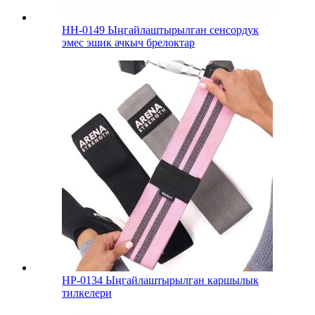
HH-0149 Ыңгайлаштырылган сенсордук
эмес эшик ачкыч брелоктар
HP-0134 Ыңгайлаштырылган каршылык
тилкелери