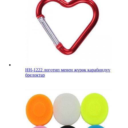
HH-1222 логотип менен жүрөк карабиндүү
брелоктар