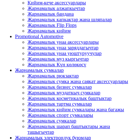
Кийим-кече аксессуарлары
Жарнамалык алжапкычтар
Жарнамалык бандана
Жарнамалык капкактар ​​жана шляпалар
Жарнамалык Flip Flops
Жарнамалык кийим
Promotional Automotive
Жарнамалык унаа аксессуарлары
Жарнамалык унаа заряддагычтар
Жарнамалык унаа уюштуруучулар
Жарнамалык муз кыргычтар
Жарнамалык Күн көлөкөсү
Жарнамалык сумкалар
Жарнамалык рюкзактар
Жарнамалык сумка жана саякат аксессуарлары
Жарнамалык бизнес сумкалар
Жарнамалык муздаткыч сумкалар
Жарнамалык косметикалык баштыктар
Жарнамалык тартма сумкалар
Жарнамалык кийим сумкалары жана багажы
Жарнамалык спорт сумкалары
Жарнамалык сумкалар
Жарнамалык шарап баштыктары жана
ташыгычтар
Жарнамалык электрондук буюмдар