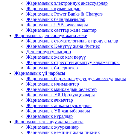
Жарнамалык электрондук аксессуарлар
Жарнамалык кулакчындар
Жарнамалык Power Banks & Chargers
Жарнамалык баяндамачылар
Жарнамалык USB таякчалары
Жарнамалык сааттар жана сааттар
Жарнамалык ден соолук жана жеке
Жарнамалык стоматологиялык продуктылар
Жарнамалык Көнүгүү жана Фитнес
Ден соолукту чыңдоо
Жарнамалык жеке кам көрүү
Жарнамалык стресстен арылтуу каражаттары
Жарнамалык билериктер
Жарнамалык үй чарбасы
Жарнамалык бар жана суусундук аксессуарлары
Жарнамалык ичимдиктер
Жарнамалык майрамдык белектер
Жарнамалык Үй Продукциялары
Жарнамалык ачкычтар
Жарнамалык ашкана буюмдары
Жарнамалык Үй жаныбарлары
Жарнамалык куралдар
Жарнамалык эс алуу жана сыртта
Жарнамалык жууркандар
Жарнамалык кемпинг жана пикник