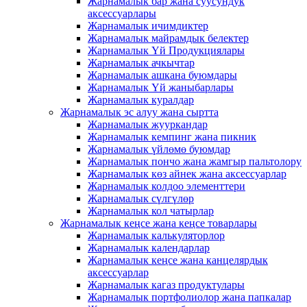
Жарнамалык бар жана суусундук
аксессуарлары
Жарнамалык ичимдиктер
Жарнамалык майрамдык белектер
Жарнамалык Үй Продукциялары
Жарнамалык ачкычтар
Жарнамалык ашкана буюмдары
Жарнамалык Үй жаныбарлары
Жарнамалык куралдар
Жарнамалык эс алуу жана сыртта
Жарнамалык жууркандар
Жарнамалык кемпинг жана пикник
Жарнамалык үйлөмө буюмдар
Жарнамалык пончо жана жамгыр пальтолору
Жарнамалык көз айнек жана аксессуарлар
Жарнамалык колдоо элементтери
Жарнамалык сүлгүлөр
Жарнамалык кол чатырлар
Жарнамалык кеңсе жана кеңсе товарлары
Жарнамалык калькуляторлор
Жарнамалык календарлар
Жарнамалык кеңсе жана канцелярдык
аксессуарлар
Жарнамалык кагаз продуктулары
Жарнамалык портфолиолор жана папкалар