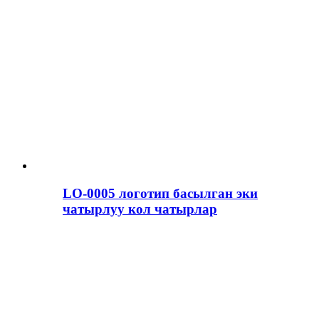
LO-0005 логотип басылган эки
чатырлуу кол чатырлар