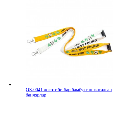
OS-0041 логотиби бар бамбуктан жасалган
банлярлар