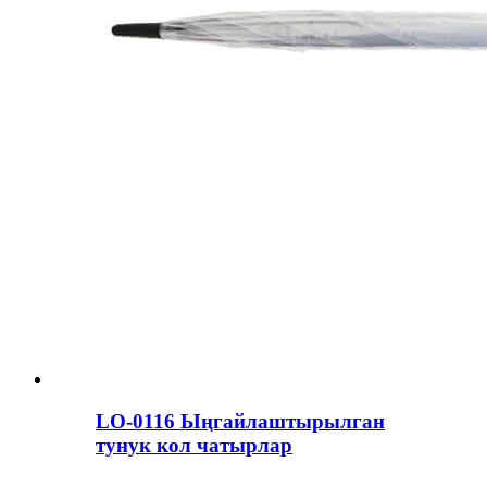
LO-0116 Ыңгайлаштырылган
тунук кол чатырлар