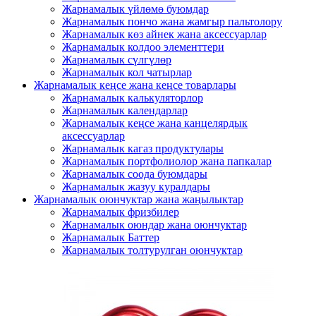
Жарнамалык үйлөмө буюмдар
Жарнамалык пончо жана жамгыр пальтолору
Жарнамалык көз айнек жана аксессуарлар
Жарнамалык колдоо элементтери
Жарнамалык сүлгүлөр
Жарнамалык кол чатырлар
Жарнамалык кеңсе жана кеңсе товарлары
Жарнамалык калькуляторлор
Жарнамалык календарлар
Жарнамалык кеңсе жана канцелярдык
аксессуарлар
Жарнамалык кагаз продуктулары
Жарнамалык портфолиолор жана папкалар
Жарнамалык соода буюмдары
Жарнамалык жазуу куралдары
Жарнамалык оюнчуктар жана жаңылыктар
Жарнамалык фризбилер
Жарнамалык оюндар жана оюнчуктар
Жарнамалык Баттер
Жарнамалык толтурулган оюнчуктар