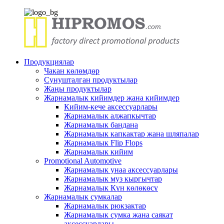
Продукциялар
Чакан көлөмдөр
Сунушталган продуктылар
Жаңы продуктылар
Жарнамалык кийимдер жана кийимдер
Кийим-кече аксессуарлары
Жарнамалык алжапкычтар
Жарнамалык бандана
Жарнамалык капкактар ​​жана шляпалар
Жарнамалык Flip Flops
Жарнамалык кийим
Promotional Automotive
Жарнамалык унаа аксессуарлары
Жарнамалык муз кыргычтар
Жарнамалык Күн көлөкөсү
Жарнамалык сумкалар
Жарнамалык рюкзактар
Жарнамалык сумка жана саякат
аксессуарлары