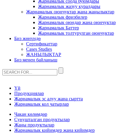
Жарнамалык соода буюмдары
Жарнамалык жазуу куралдары
Жарнамалык оюнчуктар жана жаңылыктар
Жарнамалык фризбилер
Жарнамалык оюндар жана оюнчуктар
Жарнамалык Баттер
Жарнамалык толтурулган оюнчуктар
Биз жөнүндө
Сертификаттар
Cases Studies
ЖАНЫЛЫКТАР
Биз менен байланыш
Үй
Продукциялар
Жарнамалык эс алуу жана сыртта
Жарнамалык кол чатырлар
Чакан көлөмдөр
Сунушталган продуктылар
Жаңы продуктылар
Жарнамалык кийимдер жана кийимдер