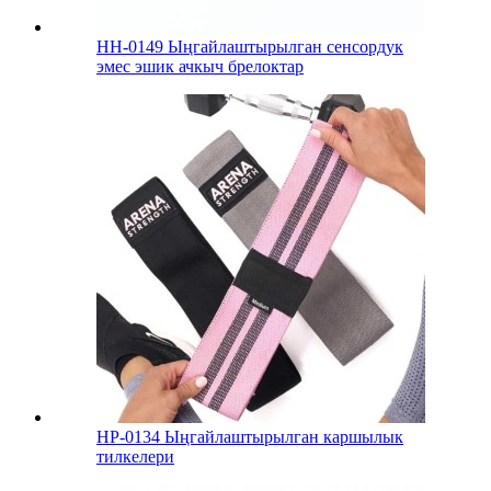
HH-0149 Ыңгайлаштырылган сенсордук
эмес эшик ачкыч брелоктар
HP-0134 Ыңгайлаштырылган каршылык
тилкелери