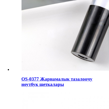
OS-0377 Жарнамалык тазалоочу
ноутбук щеткалары