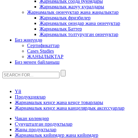
Жарнамалык соода буюмдары
Жарнамалык жазуу куралдары
Жарнамалык оюнчуктар жана жаңылыктар
Жарнамалык фризбилер
Жарнамалык оюндар жана оюнчуктар
Жарнамалык Баттер
Жарнамалык толтурулган оюнчуктар
Биз жөнүндө
Сертификаттар
Cases Studies
ЖАНЫЛЫКТАР
Биз менен байланыш
Үй
Продукциялар
Жарнамалык кеңсе жана кеңсе товарлары
Жарнамалык кеңсе жана канцелярдык аксессуарлар
Чакан көлөмдөр
Сунушталган продуктылар
Жаңы продуктылар
Жарнамалык кийимдер жана кийимдер