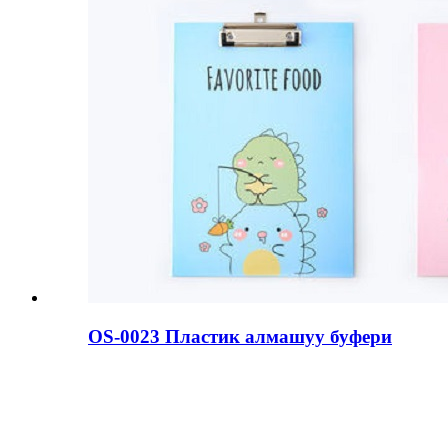
OS-0023 Пластик алмашуу буфери