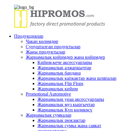
Продукциялар
Чакан көлөмдөр
Сунушталган продуктылар
Жаңы продуктылар
Жарнамалык кийимдер жана кийимдер
Кийим-кече аксессуарлары
Жарнамалык алжапкычтар
Жарнамалык бандана
Жарнамалык капкактар ​​жана шляпалар
Жарнамалык Flip Flops
Жарнамалык кийим
Promotional Automotive
Жарнамалык унаа аксессуарлары
Жарнамалык муз кыргычтар
Жарнамалык Күн көлөкөсү
Жарнамалык сумкалар
Жарнамалык рюкзактар
Жарнамалык сумка жана саякат
аксессуарлары