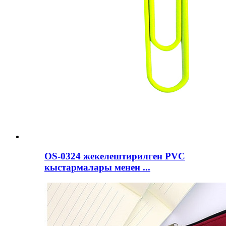
OS-0324 жекелештирилген PVC
кыстармалары менен ...