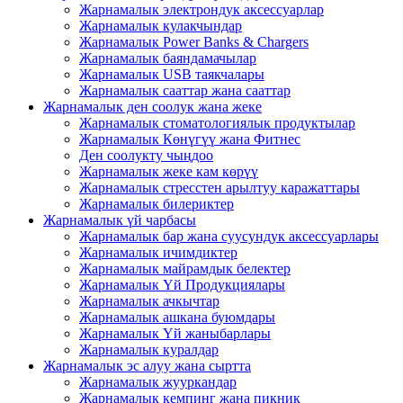
Жарнамалык электрондук аксессуарлар
Жарнамалык кулакчындар
Жарнамалык Power Banks & Chargers
Жарнамалык баяндамачылар
Жарнамалык USB таякчалары
Жарнамалык сааттар жана сааттар
Жарнамалык ден соолук жана жеке
Жарнамалык стоматологиялык продуктылар
Жарнамалык Көнүгүү жана Фитнес
Ден соолукту чыңдоо
Жарнамалык жеке кам көрүү
Жарнамалык стресстен арылтуу каражаттары
Жарнамалык билериктер
Жарнамалык үй чарбасы
Жарнамалык бар жана суусундук аксессуарлары
Жарнамалык ичимдиктер
Жарнамалык майрамдык белектер
Жарнамалык Үй Продукциялары
Жарнамалык ачкычтар
Жарнамалык ашкана буюмдары
Жарнамалык Үй жаныбарлары
Жарнамалык куралдар
Жарнамалык эс алуу жана сыртта
Жарнамалык жууркандар
Жарнамалык кемпинг жана пикник