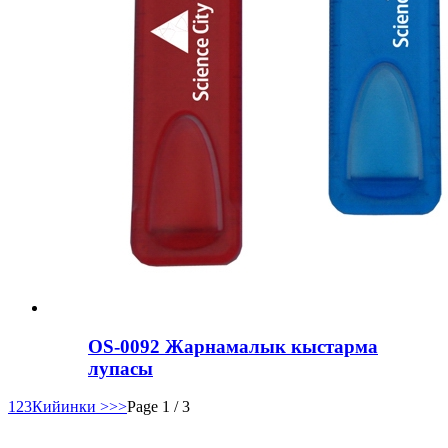
OS-0092 Жарнамалык кыстарма
лупасы
1
2
3
Кийинки >
>>
Page 1 / 3