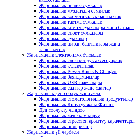
Жарнамалык бизнес сумкалар
Жарнамалык муздаткыч сумкалар
Жарнамалык косметикалык баштыктар
Жарнамалык тартма сумкалар
Жарнамалык кийим сумкалары жана багажы
Жарнамалык спорт сумкалары
Жарнамалык сумкалар
Жарнамалык шарап баштыктары жана
ташыгычтар
Жарнамалык электрондук буюмдар
Жарнамалык электрондук аксессуарлар
Жарнамалык кулакчындар
Жарнамалык Power Banks & Chargers
Жарнамалык баяндамачылар
Жарнамалык USB таякчалары
Жарнамалык сааттар жана сааттар
Жарнамалык ден соолук жана жеке
Жарнамалык стоматологиялык продуктылар
Жарнамалык Көнүгүү жана Фитнес
Ден соолукту чыңдоо
Жарнамалык жеке кам көрүү
Жарнамалык стресстен арылтуу каражаттары
Жарнамалык билериктер
Жарнамалык үй чарбасы