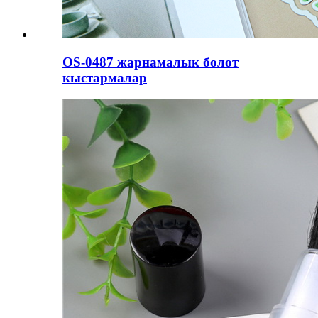
OS-0487 жарнамалык болот
кыстармалар