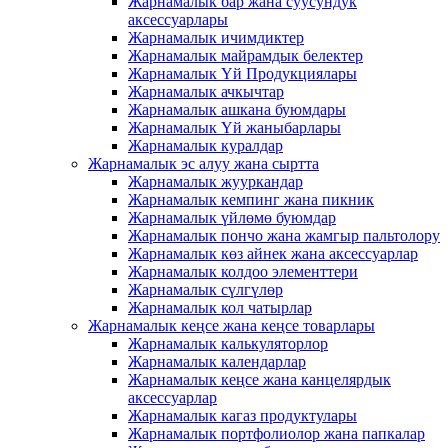
Жарнамалык бар жана суусундук
аксессуарлары
Жарнамалык ичимдиктер
Жарнамалык майрамдык белектер
Жарнамалык Үй Продукциялары
Жарнамалык ачкычтар
Жарнамалык ашкана буюмдары
Жарнамалык Үй жаныбарлары
Жарнамалык куралдар
Жарнамалык эс алуу жана сыртта
Жарнамалык жууркандар
Жарнамалык кемпинг жана пикник
Жарнамалык үйлөмө буюмдар
Жарнамалык пончо жана жамгыр пальтолору
Жарнамалык көз айнек жана аксессуарлар
Жарнамалык колдоо элементтери
Жарнамалык сүлгүлөр
Жарнамалык кол чатырлар
Жарнамалык кеңсе жана кеңсе товарлары
Жарнамалык калькуляторлор
Жарнамалык календарлар
Жарнамалык кеңсе жана канцелярдык
аксессуарлар
Жарнамалык кагаз продуктулары
Жарнамалык портфолиолор жана папкалар