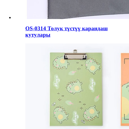
OS-0314 Толук түстүү карандаш
кутулары