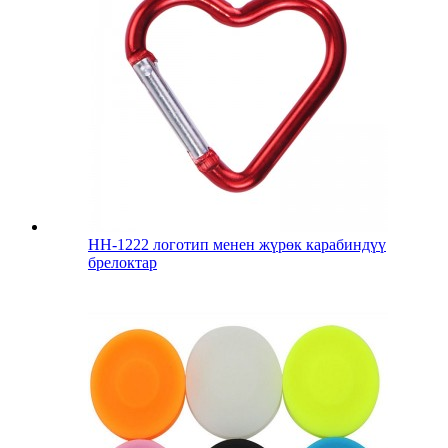
HH-1222 логотип менен жүрөк карабиндүү
брелоктар