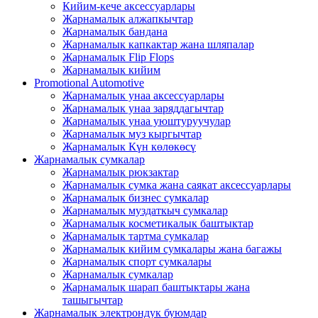
Кийим-кече аксессуарлары
Жарнамалык алжапкычтар
Жарнамалык бандана
Жарнамалык капкактар ​​жана шляпалар
Жарнамалык Flip Flops
Жарнамалык кийим
Promotional Automotive
Жарнамалык унаа аксессуарлары
Жарнамалык унаа заряддагычтар
Жарнамалык унаа уюштуруучулар
Жарнамалык муз кыргычтар
Жарнамалык Күн көлөкөсү
Жарнамалык сумкалар
Жарнамалык рюкзактар
Жарнамалык сумка жана саякат аксессуарлары
Жарнамалык бизнес сумкалар
Жарнамалык муздаткыч сумкалар
Жарнамалык косметикалык баштыктар
Жарнамалык тартма сумкалар
Жарнамалык кийим сумкалары жана багажы
Жарнамалык спорт сумкалары
Жарнамалык сумкалар
Жарнамалык шарап баштыктары жана
ташыгычтар
Жарнамалык электрондук буюмдар