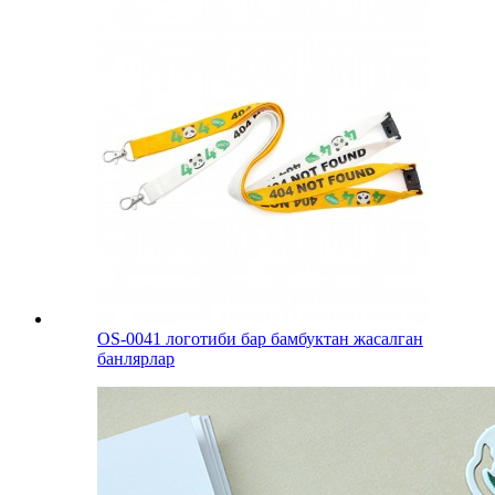
OS-0041 логотиби бар бамбуктан жасалган
банлярлар