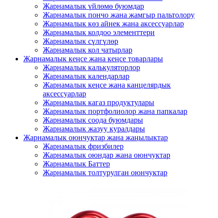
Жарнамалык үйлөмө буюмдар
Жарнамалык пончо жана жамгыр пальтолору
Жарнамалык көз айнек жана аксессуарлар
Жарнамалык колдоо элементтери
Жарнамалык сүлгүлөр
Жарнамалык кол чатырлар
Жарнамалык кеңсе жана кеңсе товарлары
Жарнамалык калькуляторлор
Жарнамалык календарлар
Жарнамалык кеңсе жана канцелярдык
аксессуарлар
Жарнамалык кагаз продуктулары
Жарнамалык портфолиолор жана папкалар
Жарнамалык соода буюмдары
Жарнамалык жазуу куралдары
Жарнамалык оюнчуктар жана жаңылыктар
Жарнамалык фризбилер
Жарнамалык оюндар жана оюнчуктар
Жарнамалык Баттер
Жарнамалык толтурулган оюнчуктар