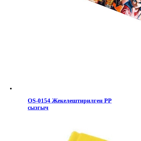
OS-0154 Жекелештирилген PP
сызгыч