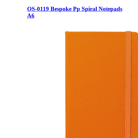
OS-0119 Bespoke Pp Spiral Notepads
A6