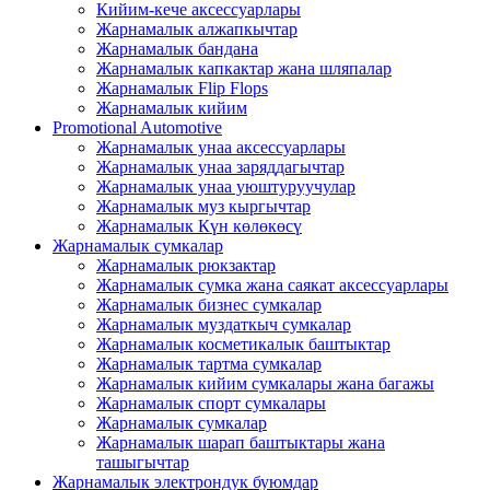
Кийим-кече аксессуарлары
Жарнамалык алжапкычтар
Жарнамалык бандана
Жарнамалык капкактар ​​жана шляпалар
Жарнамалык Flip Flops
Жарнамалык кийим
Promotional Automotive
Жарнамалык унаа аксессуарлары
Жарнамалык унаа заряддагычтар
Жарнамалык унаа уюштуруучулар
Жарнамалык муз кыргычтар
Жарнамалык Күн көлөкөсү
Жарнамалык сумкалар
Жарнамалык рюкзактар
Жарнамалык сумка жана саякат аксессуарлары
Жарнамалык бизнес сумкалар
Жарнамалык муздаткыч сумкалар
Жарнамалык косметикалык баштыктар
Жарнамалык тартма сумкалар
Жарнамалык кийим сумкалары жана багажы
Жарнамалык спорт сумкалары
Жарнамалык сумкалар
Жарнамалык шарап баштыктары жана
ташыгычтар
Жарнамалык электрондук буюмдар