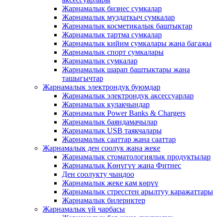
Жарнамалык бизнес сумкалар
Жарнамалык муздаткыч сумкалар
Жарнамалык косметикалык баштыктар
Жарнамалык тартма сумкалар
Жарнамалык кийим сумкалары жана багажы
Жарнамалык спорт сумкалары
Жарнамалык сумкалар
Жарнамалык шарап баштыктары жана
ташыгычтар
Жарнамалык электрондук буюмдар
Жарнамалык электрондук аксессуарлар
Жарнамалык кулакчындар
Жарнамалык Power Banks & Chargers
Жарнамалык баяндамачылар
Жарнамалык USB таякчалары
Жарнамалык сааттар жана сааттар
Жарнамалык ден соолук жана жеке
Жарнамалык стоматологиялык продуктылар
Жарнамалык Көнүгүү жана Фитнес
Ден соолукту чыңдоо
Жарнамалык жеке кам көрүү
Жарнамалык стресстен арылтуу каражаттары
Жарнамалык билериктер
Жарнамалык үй чарбасы