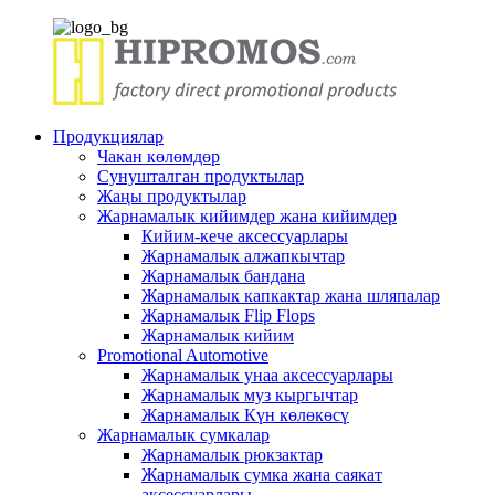
Продукциялар
Чакан көлөмдөр
Сунушталган продуктылар
Жаңы продуктылар
Жарнамалык кийимдер жана кийимдер
Кийим-кече аксессуарлары
Жарнамалык алжапкычтар
Жарнамалык бандана
Жарнамалык капкактар ​​жана шляпалар
Жарнамалык Flip Flops
Жарнамалык кийим
Promotional Automotive
Жарнамалык унаа аксессуарлары
Жарнамалык муз кыргычтар
Жарнамалык Күн көлөкөсү
Жарнамалык сумкалар
Жарнамалык рюкзактар
Жарнамалык сумка жана саякат
аксессуарлары