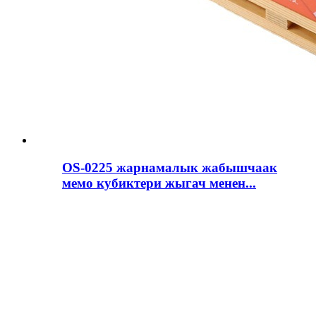
OS-0225 жарнамалык жабышчаак
мемо кубиктери жыгач менен...