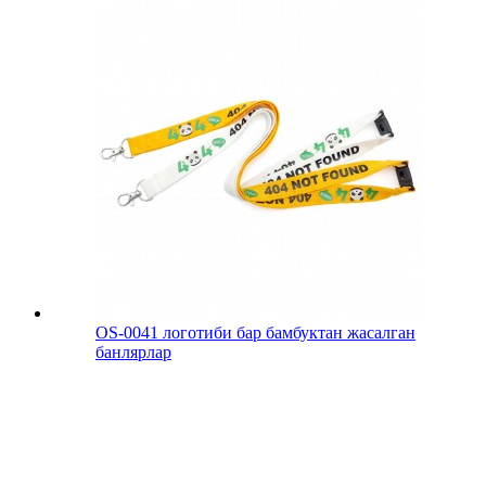
OS-0041 логотиби бар бамбуктан жасалган
банлярлар