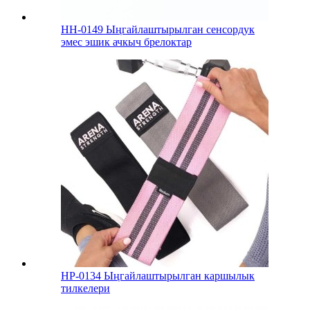
HH-0149 Ыңгайлаштырылган сенсордук
эмес эшик ачкыч брелоктар
HP-0134 Ыңгайлаштырылган каршылык
тилкелери