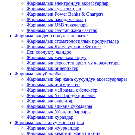
Жарнамалык электрондук аксессуарлар
Жарнамалык кулакчындар
Жарнамалык Power Banks & Chargers
Жарнамалык баяндамачылар
Жарнамалык USB таякчалары
Жарнамалык сааттар жана сааттар
Жарнамалык ден соолук жана жеке
Жарнамалык стоматологиялык продуктылар
Жарнамалык Көнүгүү жана Фитнес
Ден соолукту чыңдоо
Жарнамалык жеке кам көрүү
Жарнамалык стресстен арылтуу каражаттары
Жарнамалык билериктер
Жарнамалык үй чарбасы
Жарнамалык бар жана суусундук аксессуарлары
Жарнамалык ичимдиктер
Жарнамалык майрамдык белектер
Жарнамалык Үй Продукциялары
Жарнамалык ачкычтар
Жарнамалык ашкана буюмдары
Жарнамалык Үй жаныбарлары
Жарнамалык куралдар
Жарнамалык эс алуу жана сыртта
Жарнамалык жууркандар
Жарнамалык кемпинг жана пикник