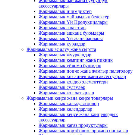
Жарнамалык бар жана суусундук
аксессуарлары
Жарнамалык ичимдиктер
Жарнамалык майрамдык белектер
Жарнамалык Үй Продукциялары
Жарнамалык ачкычтар
Жарнамалык ашкана буюмдары
Жарнамалык Үй жаныбарлары
Жарнамалык куралдар
Жарнамалык эс алуу жана сыртта
Жарнамалык жууркандар
Жарнамалык кемпинг жана пикник
Жарнамалык үйлөмө буюмдар
Жарнамалык пончо жана жамгыр пальтолору
Жарнамалык көз айнек жана аксессуарлар
Жарнамалык колдоо элементтери
Жарнамалык сүлгүлөр
Жарнамалык кол чатырлар
Жарнамалык кеңсе жана кеңсе товарлары
Жарнамалык калькуляторлор
Жарнамалык календарлар
Жарнамалык кеңсе жана канцелярдык
аксессуарлар
Жарнамалык кагаз продуктулары
Жарнамалык портфолиолор жана папкалар