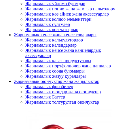
Жарнамалык үйлөмө буюмдар
Жарнамалык пончо жана жамгыр пальтолору
Жарнамалык көз айнек жана аксессуарлар
Жарнамалык колдоо элементтери
Жарнамалык сүлгүлөр
Жарнамалык кол чатырлар
Жарнамалык кеңсе жана кеңсе товарлары
Жарнамалык калькуляторлор
Жарнамалык календарлар
Жарнамалык кеңсе жана канцелярдык
аксессуарлар
Жарнамалык кагаз продуктулары
Жарнамалык портфолиолор жана папкалар
Жарнамалык соода буюмдары
Жарнамалык жазуу куралдары
Жарнамалык оюнчуктар жана жаңылыктар
Жарнамалык фризбилер
Жарнамалык оюндар жана оюнчуктар
Жарнамалык Баттер
Жарнамалык толтурулган оюнчуктар