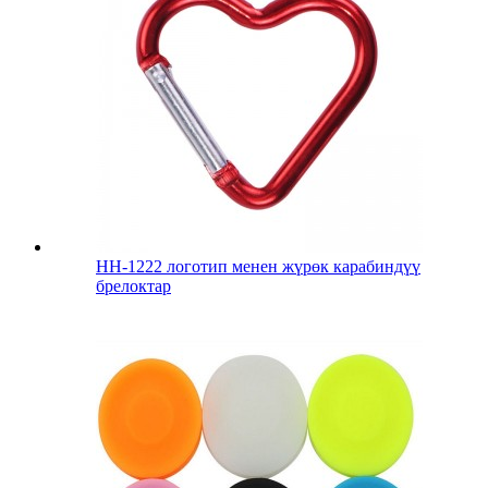
HH-1222 логотип менен жүрөк карабиндүү
брелоктар