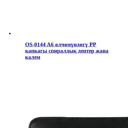
OS-0144 A6 өлчөмүндөгү PP
капкагы спиралдык дептер жана
калем