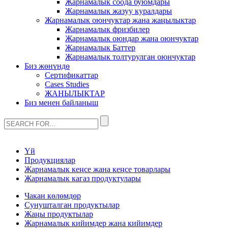
Жарнамалык соода буюмдары
Жарнамалык жазуу куралдары
Жарнамалык оюнчуктар жана жаңылыктар
Жарнамалык фризбилер
Жарнамалык оюндар жана оюнчуктар
Жарнамалык Баттер
Жарнамалык толтурулган оюнчуктар
Биз жөнүндө
Сертификаттар
Cases Studies
ЖАНЫЛЫКТАР
Биз менен байланыш
Үй
Продукциялар
Жарнамалык кеңсе жана кеңсе товарлары
Жарнамалык кагаз продуктулары
Чакан көлөмдөр
Сунушталган продуктылар
Жаңы продуктылар
Жарнамалык кийимдер жана кийимдер