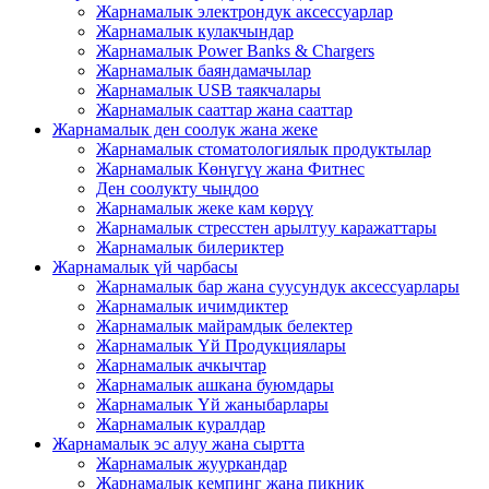
Жарнамалык электрондук аксессуарлар
Жарнамалык кулакчындар
Жарнамалык Power Banks & Chargers
Жарнамалык баяндамачылар
Жарнамалык USB таякчалары
Жарнамалык сааттар жана сааттар
Жарнамалык ден соолук жана жеке
Жарнамалык стоматологиялык продуктылар
Жарнамалык Көнүгүү жана Фитнес
Ден соолукту чыңдоо
Жарнамалык жеке кам көрүү
Жарнамалык стресстен арылтуу каражаттары
Жарнамалык билериктер
Жарнамалык үй чарбасы
Жарнамалык бар жана суусундук аксессуарлары
Жарнамалык ичимдиктер
Жарнамалык майрамдык белектер
Жарнамалык Үй Продукциялары
Жарнамалык ачкычтар
Жарнамалык ашкана буюмдары
Жарнамалык Үй жаныбарлары
Жарнамалык куралдар
Жарнамалык эс алуу жана сыртта
Жарнамалык жууркандар
Жарнамалык кемпинг жана пикник