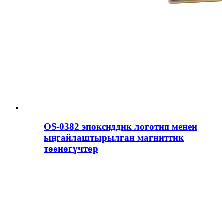
OS-0382 эпоксиддик логотип менен
ыңгайлаштырылган магниттик
төөнөгүчтөр