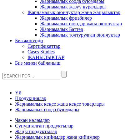
Жарнамалык соода буюмдары
Жарнамалык жазуу куралдары
Жарнамалык оюнчуктар жана жаңылыктар
Жарнамалык фризбилер
Жарнамалык оюндар жана оюнчуктар
Жарнамалык Баттер
Жарнамалык толтурулган оюнчуктар
Биз жөнүндө
Сертификаттар
Cases Studies
ЖАНЫЛЫКТАР
Биз менен байланыш
Үй
Продукциялар
Жарнамалык кеңсе жана кеңсе товарлары
Жарнамалык соода буюмдары
Чакан көлөмдөр
Сунушталган продуктылар
Жаңы продуктылар
Жарнамалык кийимдер жана кийимдер