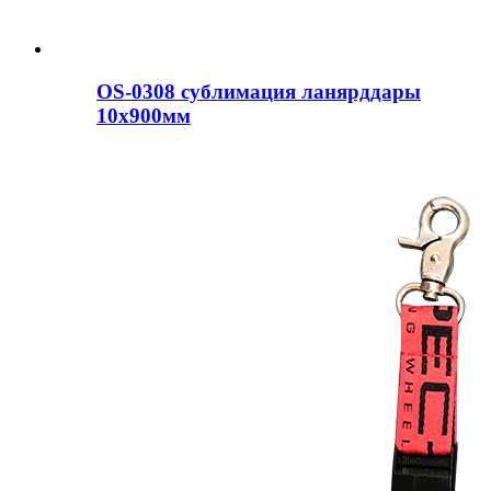
OS-0308 сублимация ланярддары
10x900мм