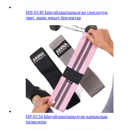
HH-0149 Ыңгайлаштырылган сенсордук
эмес эшик ачкыч брелоктар
HP-0134 Ыңгайлаштырылган каршылык
тилкелери