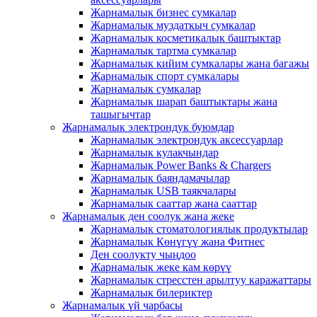
Жарнамалык бизнес сумкалар
Жарнамалык муздаткыч сумкалар
Жарнамалык косметикалык баштыктар
Жарнамалык тартма сумкалар
Жарнамалык кийим сумкалары жана багажы
Жарнамалык спорт сумкалары
Жарнамалык сумкалар
Жарнамалык шарап баштыктары жана
ташыгычтар
Жарнамалык электрондук буюмдар
Жарнамалык электрондук аксессуарлар
Жарнамалык кулакчындар
Жарнамалык Power Banks & Chargers
Жарнамалык баяндамачылар
Жарнамалык USB таякчалары
Жарнамалык сааттар жана сааттар
Жарнамалык ден соолук жана жеке
Жарнамалык стоматологиялык продуктылар
Жарнамалык Көнүгүү жана Фитнес
Ден соолукту чыңдоо
Жарнамалык жеке кам көрүү
Жарнамалык стресстен арылтуу каражаттары
Жарнамалык билериктер
Жарнамалык үй чарбасы