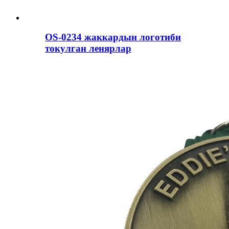
OS-0234 жаккардын логотиби
токулган ленярлар