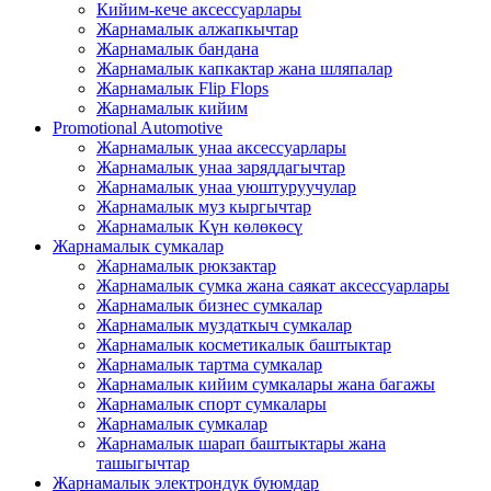
Кийим-кече аксессуарлары
Жарнамалык алжапкычтар
Жарнамалык бандана
Жарнамалык капкактар ​​жана шляпалар
Жарнамалык Flip Flops
Жарнамалык кийим
Promotional Automotive
Жарнамалык унаа аксессуарлары
Жарнамалык унаа заряддагычтар
Жарнамалык унаа уюштуруучулар
Жарнамалык муз кыргычтар
Жарнамалык Күн көлөкөсү
Жарнамалык сумкалар
Жарнамалык рюкзактар
Жарнамалык сумка жана саякат аксессуарлары
Жарнамалык бизнес сумкалар
Жарнамалык муздаткыч сумкалар
Жарнамалык косметикалык баштыктар
Жарнамалык тартма сумкалар
Жарнамалык кийим сумкалары жана багажы
Жарнамалык спорт сумкалары
Жарнамалык сумкалар
Жарнамалык шарап баштыктары жана
ташыгычтар
Жарнамалык электрондук буюмдар