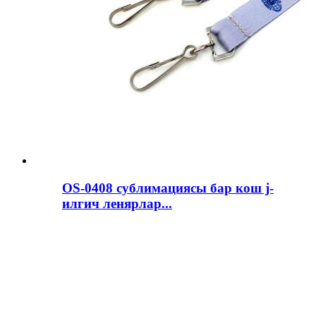
OS-0408 сублимациясы бар кош j-
илгич ленярлар...