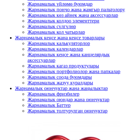
Жарнамалык үйлөмө буюмдар
Жарнамалык пончо жана жамгыр пальтолору
Жарнамалык көз айнек жана аксессуарлар
Жарнамалык колдоо элементтери
Жарнамалык сүлгүлөр
Жарнамалык кол чатырлар
Жарнамалык кеңсе жана кеңсе товарлары
Жарнамалык калькуляторлор
Жарнамалык календарлар
Жарнамалык кеңсе жана канцелярдык
аксессуарлар
Жарнамалык кагаз продуктулары
Жарнамалык портфолиолор жана папкалар
Жарнамалык соода буюмдары
Жарнамалык жазуу куралдары
Жарнамалык оюнчуктар жана жаңылыктар
Жарнамалык фризбилер
Жарнамалык оюндар жана оюнчуктар
Жарнамалык Баттер
Жарнамалык толтурулган оюнчуктар