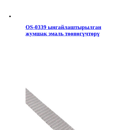
OS-0339 ыңгайлаштырылган
жумшак эмаль төөнөгүчтөрү