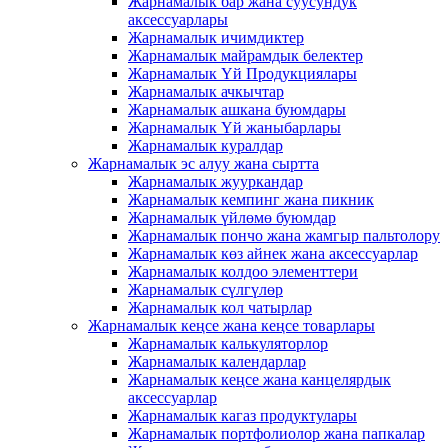
Жарнамалык бар жана суусундук
аксессуарлары
Жарнамалык ичимдиктер
Жарнамалык майрамдык белектер
Жарнамалык Үй Продукциялары
Жарнамалык ачкычтар
Жарнамалык ашкана буюмдары
Жарнамалык Үй жаныбарлары
Жарнамалык куралдар
Жарнамалык эс алуу жана сыртта
Жарнамалык жууркандар
Жарнамалык кемпинг жана пикник
Жарнамалык үйлөмө буюмдар
Жарнамалык пончо жана жамгыр пальтолору
Жарнамалык көз айнек жана аксессуарлар
Жарнамалык колдоо элементтери
Жарнамалык сүлгүлөр
Жарнамалык кол чатырлар
Жарнамалык кеңсе жана кеңсе товарлары
Жарнамалык калькуляторлор
Жарнамалык календарлар
Жарнамалык кеңсе жана канцелярдык
аксессуарлар
Жарнамалык кагаз продуктулары
Жарнамалык портфолиолор жана папкалар