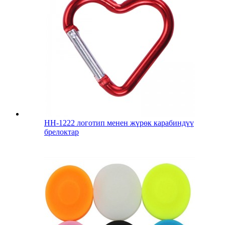
HH-1222 логотип менен жүрөк карабиндүү
брелоктар