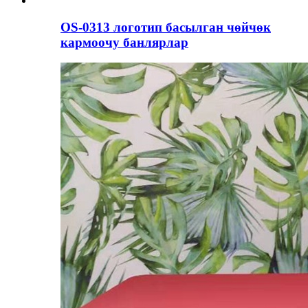
OS-0313 логотип басылган чөйчөк
кармоочу банлярлар