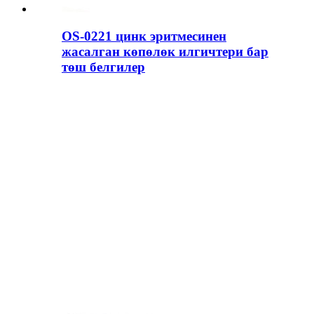
OS-0221 цинк эритмесинен
жасалган көпөлөк илгичтери бар
төш белгилер