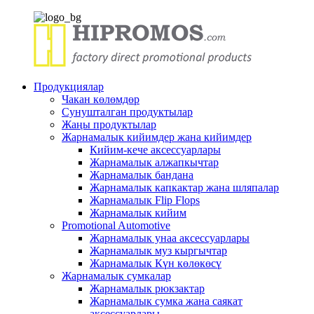
Продукциялар
Чакан көлөмдөр
Сунушталган продуктылар
Жаңы продуктылар
Жарнамалык кийимдер жана кийимдер
Кийим-кече аксессуарлары
Жарнамалык алжапкычтар
Жарнамалык бандана
Жарнамалык капкактар ​​жана шляпалар
Жарнамалык Flip Flops
Жарнамалык кийим
Promotional Automotive
Жарнамалык унаа аксессуарлары
Жарнамалык муз кыргычтар
Жарнамалык Күн көлөкөсү
Жарнамалык сумкалар
Жарнамалык рюкзактар
Жарнамалык сумка жана саякат
аксессуарлары