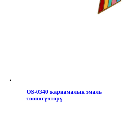
OS-0340 жарнамалык эмаль
төөнөгүчтөрү