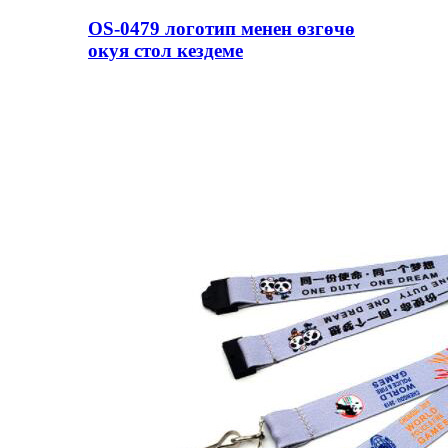
OS-0479 логотип менен өзгөчө
окуя стол кездеме