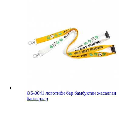
OS-0041 логотиби бар бамбуктан жасалган
банлярлар