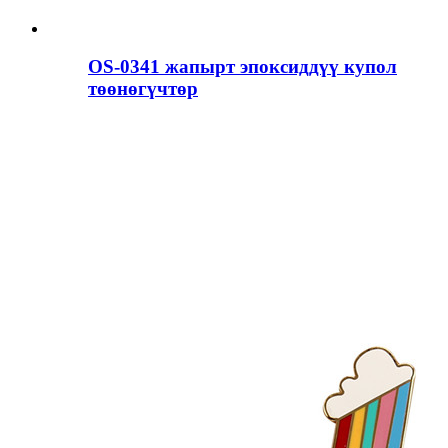
OS-0341 жапырт эпоксиддүү купол
төөнөгүчтөр