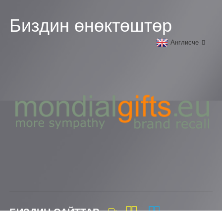
Биздин өнөктөштөр
Англисче
БИЗДИН САЙТТАР