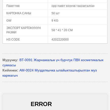
Пакеттөө
opp пакет өзүнчө таңгакталган
КАРТОНКА САНЫ
50 шт
GW
9 KG
ЭКСПОРТ КАРТОНУНУН
58 * 41 * 20 CM
РАЗМИ
HS CODE
4202220000
Мурунку:
BT-0091 Жарнамалык үч бурчтук ПВХ косметикалык
сумкасы
Кийинки:
AM-0024 Муздаткычка ылайыкташтырылган муз
кармагыч