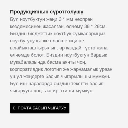
Продукциянын сүрөттөлүшү
Бул ноутбуктун жеңи 3 * мм неопрен
кездемесинен жасалган, өлчөмү 38 * 28см.
Биздин бюджеттик ноутбук сумкаларыңыз
ноутбугуңузга же планшетиңизге
ылайыкташтырылып, ар кандай түстө жана
өлчөмдө болот. Биздин ноутбуктун бардык
мукабаларында басма аянты чоң,
корпоративдик логотип же жарнамалык ураан
ушул жеңдерге басып чыгарылышы мүмкүн.
Бул иш-чараларда сиздин текстти басып
чыгарууга чоң таасир этиши мүмкүн.
ПОЧТА БАСЫП ЧЫГАРУУ