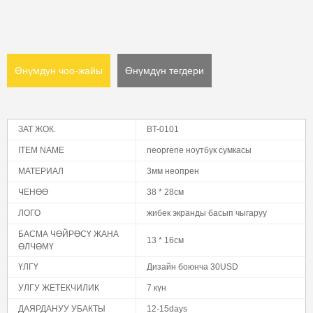
Өнүмдүн чоо-жайы
Өнүмдүн тегдери
ЗАТ ЖОК.
BT-0101
ITEM NAME
neoprene ноутбук сумкасы
МАТЕРИАЛ
3мм неопрен
ЧЕНӨӨ
38 * 28см
ЛОГО
жибек экранды басып чыгаруу
БАСМА ЧӨЙРӨСҮ ЖАНА
13 * 16см
ӨЛЧӨМҮ
ҮЛГҮ
Дизайн боюнча 30USD
УЛГУ ЖЕТЕКЧИЛИК
7 күн
ДАЯРДАНУУ УБАКТЫ
12-15days