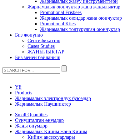
Жарнамалык жазуу инструменттери
Жарнамалык оюнчуктар жана жаңылыктар
Promotional Frisbees
Жарнамалык оюндар жана оюнчуктар
Promotional Kites
Жарнамалык толтурулган оюнчуктар
Биз жөнүндө
Сертификаттар
Cases Studies
ЖАҢЫЛЫКТАР
Биз менен байланыш
Үй
Products
Жарнамалык электрондук буюмдар
Жарнамалык Наушниктер
Small Quantities
Сунушталган өнүмдөр
Жаңы өнүмдөр
Жарнамалык Кийим жана Кийим
Кийим аксессуарлары