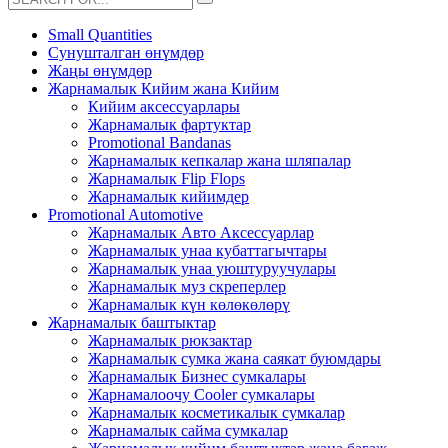
Small Quantities
Сунушталган өнүмдөр
Жаңы өнүмдөр
Жарнамалык Кийим жана Кийим
Кийим аксессуарлары
Жарнамалык фартуктар
Promotional Bandanas
Жарнамалык кепкалар жана шляпалар
Жарнамалык Flip Flops
Жарнамалык кийимдер
Promotional Automotive
Жарнамалык Авто Аксессуарлар
Жарнамалык унаа кубаттагычтары
Жарнамалык унаа уюштуруучулары
Жарнамалык муз скреперлер
Жарнамалык күн көлөкөлөрү
Жарнамалык баштыктар
Жарнамалык рюкзактар
Жарнамалык сумка жана саякат буюмдары
Жарнамалык Бизнес сумкалары
Жарнамалоочу Cooler сумкалары
Жарнамалык косметикалык сумкалар
Жарнамалык сайма сумкалар