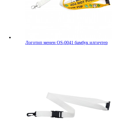
Логотип менен OS-0041 бамбук илгичтер