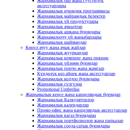
Жарнамалык бар жана суусундук
аксессуарлары
Жарнамалык ичимдик программасы
Жарнамалык майрамдык белектер
Жарнамалык үй продуктулары
Жарнамалык ачкычтар
Жарнамалык ашкана буюмдары
Жарнамалоочу үй жаныбарлары
Жарнамалык шаймандар
Көңүл ачуу жана ачык жайлар
Жарнамалык жууркандар
Жарнамалык кемпинг жана пикник
Жарнамалык үйлөмө буюмдар
Жарнамалык пончо жана жамгыр
Күндөлүк көз айнек жана аксессуарлар
Жарнамалык колдоо буюмдары
Жарнамалык сүлгүлөр
Promotional Umbrellas
Жарнамалык кеңсе жана канцелярдык буюмдар
Жарнамалык Калкуляторлор
Жарнамалык календарлар
Промо-офис жана канцелярдык аксессуарлар
Жарнамалык кагаз буюмдары
Жарнамалык портфолиолор жана папкалар
Жарнамалык соода-сатык буюмдары