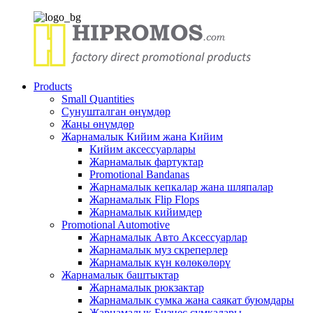
Products
Small Quantities
Сунушталган өнүмдөр
Жаңы өнүмдөр
Жарнамалык Кийим жана Кийим
Кийим аксессуарлары
Жарнамалык фартуктар
Promotional Bandanas
Жарнамалык кепкалар жана шляпалар
Жарнамалык Flip Flops
Жарнамалык кийимдер
Promotional Automotive
Жарнамалык Авто Аксессуарлар
Жарнамалык муз скреперлер
Жарнамалык күн көлөкөлөрү
Жарнамалык баштыктар
Жарнамалык рюкзактар
Жарнамалык сумка жана саякат буюмдары
Жарнамалык Бизнес сумкалары