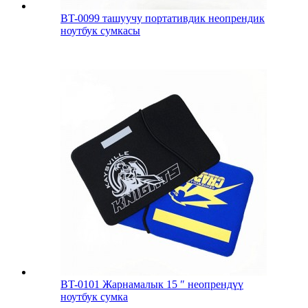
BT-0099 ташуучу портативдик неопрендик
ноутбук сумкасы
BT-0101 Жарнамалык 15 ″ неопрендүү
ноутбук сумка