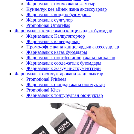
Жарнамалык пончо жана жамгыр
Күндөлүк көз айнек жана аксессуарлар
Жарнамалык колдоо буюмдары
Жарнамалык сүлгүлөр
Promotional Umbrellas
Жарнамалык кеңсе жана канцелярдык буюмдар
Жарнамалык Калкуляторлор
Жарнамалык календарлар
Промо-офис жана канцелярдык аксессуарлар
Жарнамалык кагаз буюмдары
Жарнамалык портфолиолор жана папкалар
Жарнамалык соода-сатык буюмдары
Жарнамалык жазуу инструменттери
Жарнамалык оюнчуктар жана жаңылыктар
Promotional Frisbees
Жарнамалык оюндар жана оюнчуктар
Promotional Kites
Жарнамалык толтурулган оюнчуктар