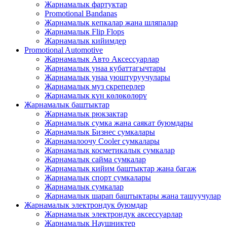
Жарнамалык фартуктар
Promotional Bandanas
Жарнамалык кепкалар жана шляпалар
Жарнамалык Flip Flops
Жарнамалык кийимдер
Promotional Automotive
Жарнамалык Авто Аксессуарлар
Жарнамалык унаа кубаттагычтары
Жарнамалык унаа уюштуруучулары
Жарнамалык муз скреперлер
Жарнамалык күн көлөкөлөрү
Жарнамалык баштыктар
Жарнамалык рюкзактар
Жарнамалык сумка жана саякат буюмдары
Жарнамалык Бизнес сумкалары
Жарнамалоочу Cooler сумкалары
Жарнамалык косметикалык сумкалар
Жарнамалык сайма сумкалар
Жарнамалык кийим баштыктар жана багаж
Жарнамалык спорт сумкалары
Жарнамалык сумкалар
Жарнамалык шарап баштыктары жана ташуучулар
Жарнамалык электрондук буюмдар
Жарнамалык электрондук аксессуарлар
Жарнамалык Наушниктер