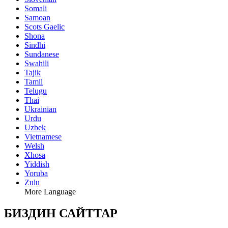
Somali
Samoan
Scots Gaelic
Shona
Sindhi
Sundanese
Swahili
Tajik
Tamil
Telugu
Thai
Ukrainian
Urdu
Uzbek
Vietnamese
Welsh
Xhosa
Yiddish
Yoruba
Zulu
More Language
БИЗДИН САЙТТАР