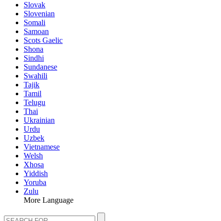
Slovak
Slovenian
Somali
Samoan
Scots Gaelic
Shona
Sindhi
Sundanese
Swahili
Tajik
Tamil
Telugu
Thai
Ukrainian
Urdu
Uzbek
Vietnamese
Welsh
Xhosa
Yiddish
Yoruba
Zulu
More Language