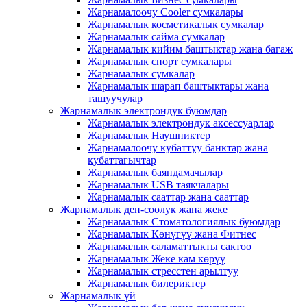
Жарнамалоочу Cooler сумкалары
Жарнамалык косметикалык сумкалар
Жарнамалык сайма сумкалар
Жарнамалык кийим баштыктар жана багаж
Жарнамалык спорт сумкалары
Жарнамалык сумкалар
Жарнамалык шарап баштыктары жана
ташуучулар
Жарнамалык электрондук буюмдар
Жарнамалык электрондук аксессуарлар
Жарнамалык Наушниктер
Жарнамалоочу кубаттуу банктар жана
кубаттагычтар
Жарнамалык баяндамачылар
Жарнамалык USB таякчалары
Жарнамалык сааттар жана сааттар
Жарнамалык ден-соолук жана жеке
Жарнамалык Стоматологиялык буюмдар
Жарнамалык Көнүгүү жана Фитнес
Жарнамалык саламаттыкты сактоо
Жарнамалык Жеке кам көрүү
Жарнамалык стресстен арылтуу
Жарнамалык билериктер
Жарнамалык үй