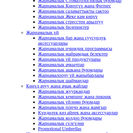
Жарнамалык Стоматологиялык буюмдар
Жарнамалык Көнүгүү жана Фитнес
Жарнамалык саламаттыкты сактоо
Жарнамалык Жеке кам көрүү
Жарнамалык стресстен арылтуу
Жарнамалык билериктер
Жарнамалык үй
Жарнамалык бар жана суусундук
аксессуарлары
Жарнамалык ичимдик программасы
Жарнамалык майрамдык белектер
Жарнамалык үй продуктулары
Жарнамалык ачкычтар
Жарнамалык ашкана буюмдары
Жарнамалоочу үй жаныбарлары
Жарнамалык шаймандар
Көңүл ачуу жана ачык жайлар
Жарнамалык жууркандар
Жарнамалык кемпинг жана пикник
Жарнамалык үйлөмө буюмдар
Жарнамалык пончо жана жамгыр
Күндөлүк көз айнек жана аксессуарлар
Жарнамалык колдоо буюмдары
Жарнамалык сүлгүлөр
Promotional Umbrellas