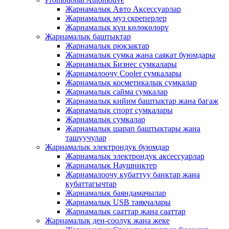
Жарнамалык Авто Аксессуарлар
Жарнамалык муз скреперлер
Жарнамалык күн көлөкөлөрү
Жарнамалык баштыктар
Жарнамалык рюкзактар
Жарнамалык сумка жана саякат буюмдары
Жарнамалык Бизнес сумкалары
Жарнамалоочу Cooler сумкалары
Жарнамалык косметикалык сумкалар
Жарнамалык сайма сумкалар
Жарнамалык кийим баштыктар жана багаж
Жарнамалык спорт сумкалары
Жарнамалык сумкалар
Жарнамалык шарап баштыктары жана
ташуучулар
Жарнамалык электрондук буюмдар
Жарнамалык электрондук аксессуарлар
Жарнамалык Наушниктер
Жарнамалоочу кубаттуу банктар жана
кубаттагычтар
Жарнамалык баяндамачылар
Жарнамалык USB таякчалары
Жарнамалык сааттар жана сааттар
Жарнамалык ден-соолук жана жеке