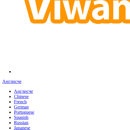
Англисче
Англисче
Chinese
French
German
Portuguese
Spanish
Russian
Japanese