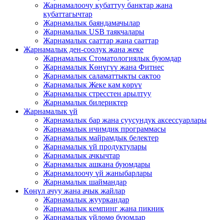
Жарнамалоочу кубаттуу банктар жана
кубаттагычтар
Жарнамалык баяндамачылар
Жарнамалык USB таякчалары
Жарнамалык сааттар жана сааттар
Жарнамалык ден-соолук жана жеке
Жарнамалык Стоматологиялык буюмдар
Жарнамалык Көнүгүү жана Фитнес
Жарнамалык саламаттыкты сактоо
Жарнамалык Жеке кам көрүү
Жарнамалык стресстен арылтуу
Жарнамалык билериктер
Жарнамалык үй
Жарнамалык бар жана суусундук аксессуарлары
Жарнамалык ичимдик программасы
Жарнамалык майрамдык белектер
Жарнамалык үй продуктулары
Жарнамалык ачкычтар
Жарнамалык ашкана буюмдары
Жарнамалоочу үй жаныбарлары
Жарнамалык шаймандар
Көңүл ачуу жана ачык жайлар
Жарнамалык жууркандар
Жарнамалык кемпинг жана пикник
Жарнамалык үйлөмө буюмдар