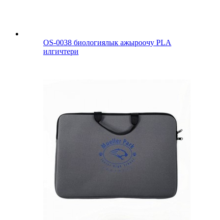
OS-0038 биологиялык ажыроочу PLA
илгичтери