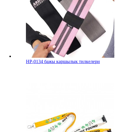
HP-0134 бажы каршылык тилкелери