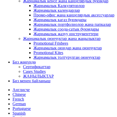
Жарнамалык кеңсе жана канцелярдык буюмдар
Жарнамалык Калкуляторлор
Жарнамалык календарлар
Промо-офис жана канцелярдык аксессуарлар
Жарнамалык кагаз буюмдары
Жарнамалык портфолиолор жана папкалар
Жарнамалык соода-сатык буюмдары
Жарнамалык жазуу инструменттери
Жарнамалык оюнчуктар жана жаңылыктар
Promotional Frisbees
Жарнамалык оюндар жана оюнчуктар
Promotional Kites
Жарнамалык толтурулган оюнчуктар
Биз жөнүндө
Сертификаттар
Cases Studies
ЖАҢЫЛЫКТАР
Биз менен байланыш
Англисче
Chinese
French
German
Portuguese
Spanish