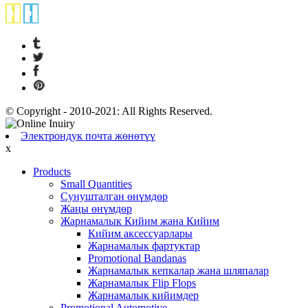
© Copyright - 2010-2021: All Rights Reserved.
Электрондук почта жөнөтүү
x
Products
Small Quantities
Сунушталган өнүмдөр
Жаңы өнүмдөр
Жарнамалык Кийим жана Кийим
Кийим аксессуарлары
Жарнамалык фартуктар
Promotional Bandanas
Жарнамалык кепкалар жана шляпалар
Жарнамалык Flip Flops
Жарнамалык кийимдер
Promotional Automotive