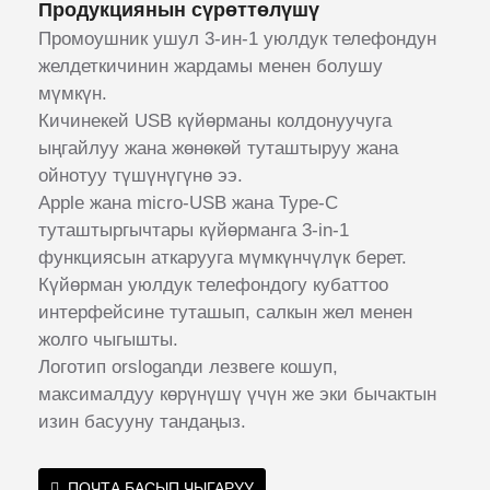
Продукциянын сүрөттөлүшү
Промоушник ушул 3-ин-1 уюлдук телефондун
желдеткичинин жардамы менен болушу
мүмкүн.
Кичинекей USB күйөрманы колдонуучуга
ыңгайлуу жана жөнөкөй туташтыруу жана
ойнотуу түшүнүгүнө ээ.
Apple жана micro-USB жана Type-C
туташтыргычтары күйөрманга 3-in-1
функциясын аткарууга мүмкүнчүлүк берет.
Күйөрман уюлдук телефондогу кубаттоо
интерфейсине туташып, салкын жел менен
жолго чыгышты.
Логотип orsloganди лезвеге кошуп,
максималдуу көрүнүшү үчүн же эки бычактын
изин басууну тандаңыз.
ПОЧТА БАСЫП ЧЫГАРУУ