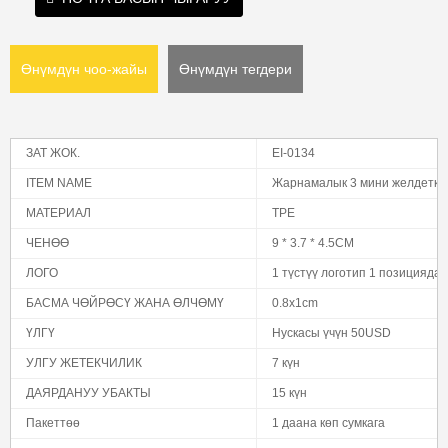
Өнүмдүн чоо-жайы
Өнүмдүн тегдери
ЗАТ ЖОК.
EI-0134
ITEM NAME
Жарнамалык 3 мини желдетки
МАТЕРИАЛ
TPE
ЧЕНӨӨ
9 * 3.7 * 4.5CM
ЛОГО
1 түстүү логотип 1 позициядаг
БАСМА ЧӨЙРӨСҮ ЖАНА ӨЛЧӨМҮ
0.8x1cm
ҮЛГҮ
Нускасы үчүн 50USD
УЛГУ ЖЕТЕКЧИЛИК
7 күн
ДАЯРДАНУУ УБАКТЫ
15 күн
Пакеттөө
1 даана көп сумкага