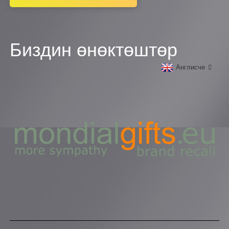
Биздин өнөктөштөр
Англисче