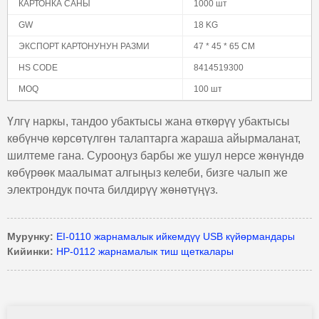
КАРТОНКА САНЫ
1000 шт
GW
18 KG
ЭКСПОРТ КАРТОНУНУН РАЗМИ
47 * 45 * 65 CM
HS CODE
8414519300
MOQ
100 шт
Үлгү наркы, тандоо убактысы жана өткөрүү убактысы
көбүнчө көрсөтүлгөн талаптарга жараша айырмаланат,
шилтеме гана. Сурооңуз барбы же ушул нерсе жөнүндө
көбүрөөк маалымат алгыңыз келеби, бизге чалып же
электрондук почта билдирүү жөнөтүңүз.
Мурунку:
EI-0110 жарнамалык ийкемдүү USB күйөрмандары
Кийинки:
HP-0112 жарнамалык тиш щеткалары