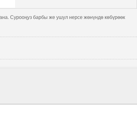
гана. Сурооңуз барбы же ушул нерсе жөнүндө көбүрөөк