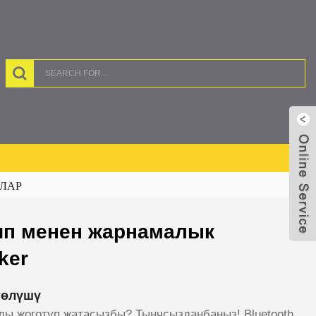
ЛАР
тип менен жарнамалык
ker
төлүшү
ы жоготуп жатасызбы? Тынчсызданбаңыз! Bluetooth