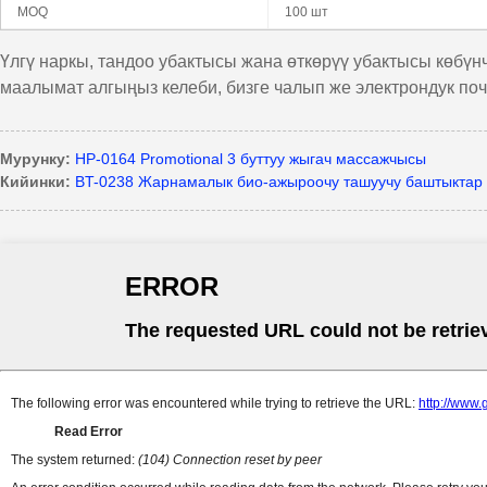
MOQ
100 шт
Үлгү наркы, тандоо убактысы жана өткөрүү убактысы көбү
маалымат алгыңыз келеби, бизге чалып же электрондук поч
Мурунку:
HP-0164 Promotional 3 буттуу жыгач массажчысы
Кийинки:
BT-0238 Жарнамалык био-ажыроочу ташуучу баштыктар