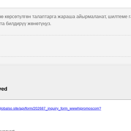
нчө көрсөтүлгөн талаптарга жараша айырмаланат, шилтеме 
та билдирүү жөнөтүңүз.