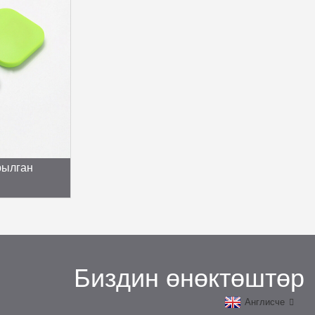
рылган
Биздин өнөктөштөр
Англисче