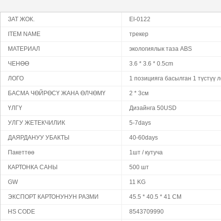
ЗАТ ЖОК.
EI-0122
ITEM NAME
трекер
МАТЕРИАЛ
экологиялык таза ABS
ЧЕНӨӨ
3.6 * 3.6 * 0.5cm
ЛОГО
1 позицияга басылган 1 түстүү 
БАСМА ЧӨЙРӨСҮ ЖАНА ӨЛЧӨМҮ
2 * 3см
ҮЛГҮ
Дизайнга 50USD
УЛГУ ЖЕТЕКЧИЛИК
5-7days
ДАЯРДАНУУ УБАКТЫ
40-60days
Пакеттөө
1шт / кутуча
КАРТОНКА САНЫ
500 шт
GW
11 KG
ЭКСПОРТ КАРТОНУНУН РАЗМИ
45.5 * 40.5 * 41 CM
HS CODE
8543709990