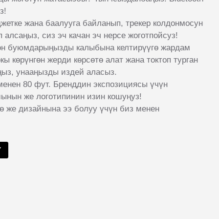
з!
аджетке жана баалууга байланып, трекер колдонмосун
алсаңыз, сиз эч качан эч нерсе жоготпойсуз!
гон буюмдарыңызды калыбына келтирүүгө жардам
кы көрүнгөн жерди көрсөтө алат жана токтоп турган
ңыз, унааңызды издей аласыз.
енен 80 фут. Бренддин экспозициясы үчүн
ынын же логотипинин изин кошуңуз!
үнө же дизайнына ээ болуу үчүн биз менен
У