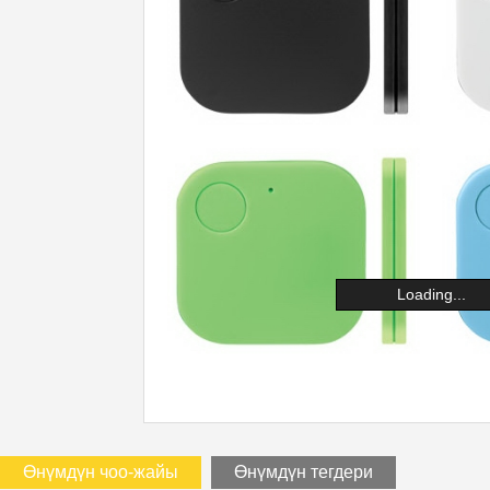
Loading...
Өнүмдүн чоо-жайы
Өнүмдүн тегдери