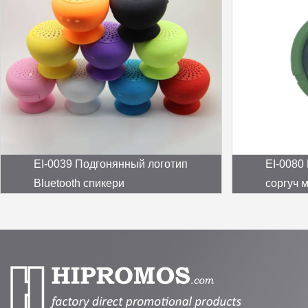
EI-0039 Подгонянный логотип
EI-0080 
Bluetooth спикери
соргуч 