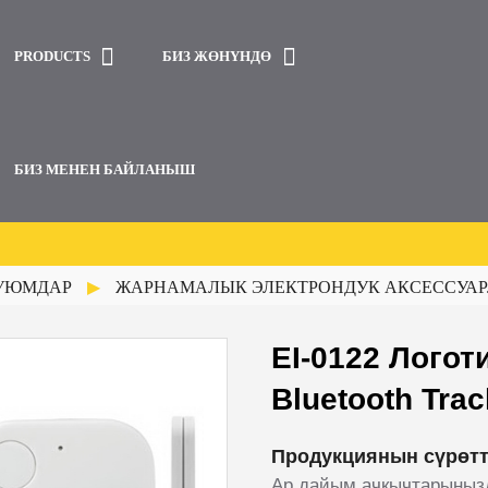
PRODUCTS
БИЗ ЖӨНҮНДӨ
БИЗ МЕНЕН БАЙЛАНЫШ
БУЮМДАР
ЖАРНАМАЛЫК ЭЛЕКТРОНДУК АКСЕССУАР
EI-0122 Лого
Bluetooth Trac
Продукциянын сүрөт
Ар дайым ачкычтарыңызд