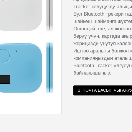
Tracker колуңузду алыңы
Бул Bluetooth трекери г
шайкеш шайманга жүктөп 
Ошондой эле, ал жогол
берүү үчүн, картада акыр
жериңизди унутуп калса
Иштөө аралыгы болжол м
компанияңыздын аталыш
Bluetooth Tracker үлгүс
байланышыңыз.
ПОЧТА БАСЫП ЧЫГАРУ