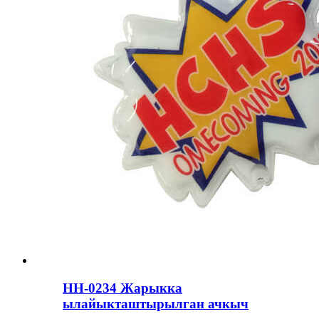
HH-0234 Жарыкка
ылайыкташтырылган ачкыч