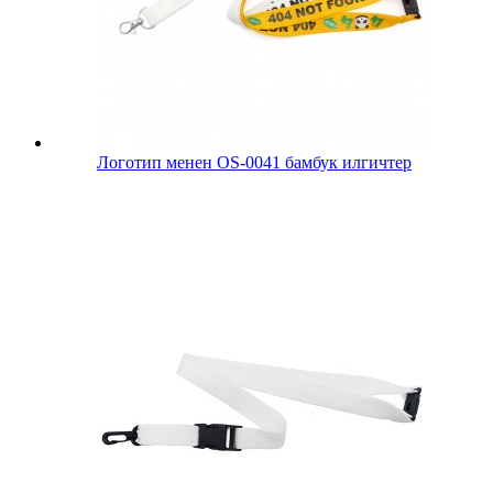
Логотип менен OS-0041 бамбук илгичтер