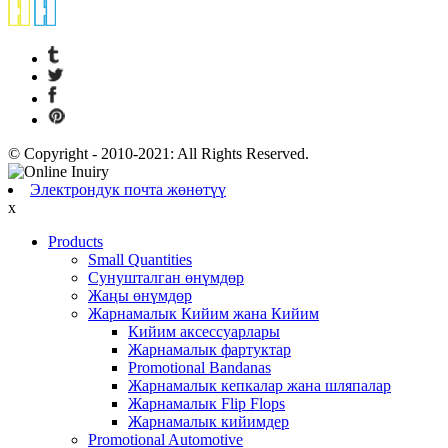
© Copyright - 2010-2021: All Rights Reserved.
Электрондук почта жөнөтүү
x
Products
Small Quantities
Сунушталган өнүмдөр
Жаңы өнүмдөр
Жарнамалык Кийим жана Кийим
Кийим аксессуарлары
Жарнамалык фартуктар
Promotional Bandanas
Жарнамалык кепкалар жана шляпалар
Жарнамалык Flip Flops
Жарнамалык кийимдер
Promotional Automotive