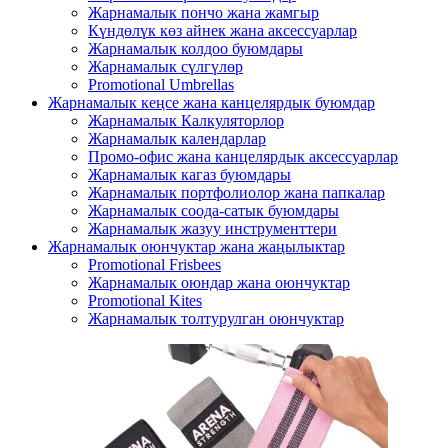
Жарнамалык пончо жана жамгыр
Күндөлүк көз айнек жана аксессуарлар
Жарнамалык колдоо буюмдары
Жарнамалык сүлгүлөр
Promotional Umbrellas
Жарнамалык кеңсе жана канцелярдык буюмдар
Жарнамалык Калкуляторлор
Жарнамалык календарлар
Промо-офис жана канцелярдык аксессуарлар
Жарнамалык кагаз буюмдары
Жарнамалык портфолиолор жана папкалар
Жарнамалык соода-сатык буюмдары
Жарнамалык жазуу инструменттери
Жарнамалык оюнчуктар жана жаңылыктар
Promotional Frisbees
Жарнамалык оюндар жана оюнчуктар
Promotional Kites
Жарнамалык толтурулган оюнчуктар