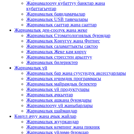
Жарнамалоочу кубаттуу банктар жана
кубаттагычтар
Жарнамалык баяндамачылар
Жарнамалык USB таякчалары
Жарнамалык сааттар жана сааттар
Жарнамалык ден-соолук жана жеке
Жарнамалык Стоматологиялык буюмдар
Жарнамалык Көнүгүү жана Фитнес
Жарнамалык саламаттыкты сактоо
Жарнамалык Жеке кам көрүү
Жарнамалык стресстен арылтуу
Жарнамалык билериктер
Жарнамалык үй
Жарнамалык бар жана суусундук аксессуарлары
Жарнамалык ичимдик программасы
Жарнамалык майрамдык белектер
Жарнамалык үй продуктулары
Жарнамалык ачкычтар
Жарнамалык ашкана буюмдары
Жарнамалоочу үй жаныбарлары
Жарнамалык шаймандар
Көңүл ачуу жана ачык жайлар
Жарнамалык жууркандар
Жарнамалык кемпинг жана пикник
Жарнамалык үйлөмө буюмдар