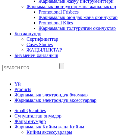
Жарнамалык жазуу инструменттери
Жарнамалык оюнчуктар жана жаңылыктар
Promotional Frisbees
Жарнамалык оюндар жана оюнчуктар
Promotional Kites
Жарнамалык толтурулган оюнчуктар
Биз жөнүндө
Сертификаттар
Cases Studies
ЖАҢЫЛЫКТАР
Биз менен байланыш
Үй
Products
Жарнамалык электрондук буюмдар
Жарнамалык электрондук аксессуарлар
Small Quantities
Сунушталган өнүмдөр
Жаңы өнүмдөр
Жарнамалык Кийим жана Кийим
Кийим аксессуарлары