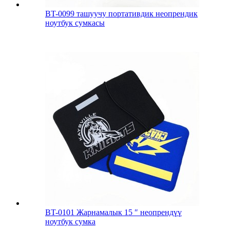
BT-0099 ташуучу портативдик неопрендик
ноутбук сумкасы
BT-0101 Жарнамалык 15 ″ неопрендүү
ноутбук сумка