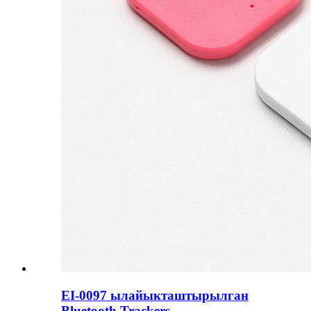
EI-0097 ылайыкташтырылган
Bluetooth Trackers