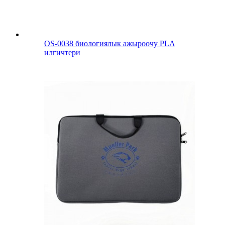
OS-0038 биологиялык ажыроочу PLA
илгичтери