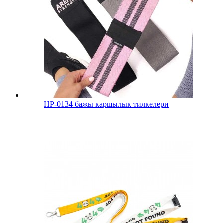
HP-0134 бажы каршылык тилкелери