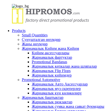
Products
Small Quantities
Сунушталган өнүмдөр
Жаңы өнүмдөр
Жарнамалык Кийим жана Кийим
Кийим аксессуарлары
Жарнамалык фартуктар
Promotional Bandanas
Жарнамалык кепкалар жана шляпалар
Жарнамалык Flip Flops
Жарнамалык кийимдер
Promotional Automotive
Жарнамалык Авто Аксессуарлар
Жарнамалык муз скреперлер
Жарнамалык күн көлөкөлөрү
Жарнамалык баштыктар
Жарнамалык рюкзактар
Жарнамалык сумка жана саякат буюмдары
Жарнамалык Бизнес сумкалары