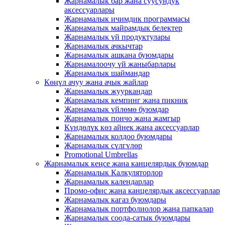
Жарнамалык бар жана суусундук
аксессуарлары
Жарнамалык ичимдик программасы
Жарнамалык майрамдык белектер
Жарнамалык үй продуктулары
Жарнамалык ачкычтар
Жарнамалык ашкана буюмдары
Жарнамалоочу үй жаныбарлары
Жарнамалык шаймандар
Көңүл ачуу жана ачык жайлар
Жарнамалык жууркандар
Жарнамалык кемпинг жана пикник
Жарнамалык үйлөмө буюмдар
Жарнамалык пончо жана жамгыр
Күндөлүк көз айнек жана аксессуарлар
Жарнамалык колдоо буюмдары
Жарнамалык сүлгүлөр
Promotional Umbrellas
Жарнамалык кеңсе жана канцелярдык буюмдар
Жарнамалык Калкуляторлор
Жарнамалык календарлар
Промо-офис жана канцелярдык аксессуарлар
Жарнамалык кагаз буюмдары
Жарнамалык портфолиолор жана папкалар
Жарнамалык соода-сатык буюмдары