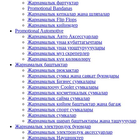
Жарнамалык фартуктар
Promotional Bandanas
Жарнамалык кепкалар жана шляпалар
Жарнамалык Flip Flops
Жарнамалык кийимдер
Promotional Automotive
Жарнамалык Авто Аксессуарлар
Жарнамалык унаа кубаттагычтары
Жарнамалык унаа уюштуруучулары
Жарнамалык муз скреперлер
Жарнамалык күн көлөкөлөрү
Жарнамалык баштыктар
Жарнамалык рюкзактар
Жарнамалык сумка жана саякат буюмдары
Жарнамалык Бизнес сумкалары
Жарнамалоочу Cooler сумкалары
Жарнамалык косметикалык сумкалар
Жарнамалык сайма сумкалар
Жарнамалык кийим баштыктар жана багаж
Жарнамалык спорт сумкалары
Жарнамалык сумкалар
Жарнамалык шарап баштыктары жана ташуучулар
Жарнамалык электрондук буюмдар
Жарнамалык электрондук аксессуарлар
Жарнамалык Наушниктер