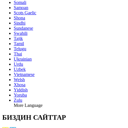
Somali
Samoan
Scots Gaelic
Shona
Sindhi
Sundanese
Swahili
Tajik
Tamil
Telugu
Thai
Ukrainian
Urdu
Uzbek
Vietnamese
Welsh
Xhosa
Yiddish
Yoruba
Zulu
More Language
БИЗДИН САЙТТАР