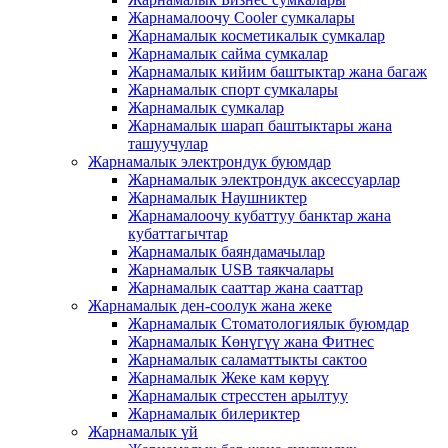
Жарнамалоочу Cooler сумкалары
Жарнамалык косметикалык сумкалар
Жарнамалык сайма сумкалар
Жарнамалык кийим баштыктар жана багаж
Жарнамалык спорт сумкалары
Жарнамалык сумкалар
Жарнамалык шарап баштыктары жана
ташуучулар
Жарнамалык электрондук буюмдар
Жарнамалык электрондук аксессуарлар
Жарнамалык Наушниктер
Жарнамалоочу кубаттуу банктар жана
кубаттагычтар
Жарнамалык баяндамачылар
Жарнамалык USB таякчалары
Жарнамалык сааттар жана сааттар
Жарнамалык ден-соолук жана жеке
Жарнамалык Стоматологиялык буюмдар
Жарнамалык Көнүгүү жана Фитнес
Жарнамалык саламаттыкты сактоо
Жарнамалык Жеке кам көрүү
Жарнамалык стресстен арылтуу
Жарнамалык билериктер
Жарнамалык үй