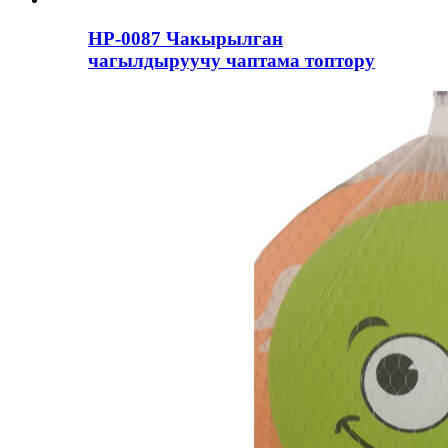
HP-0087 Чакырылган
чагылдыруучу чаптама топтору