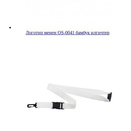
Логотип менен OS-0041 бамбук илгичтер