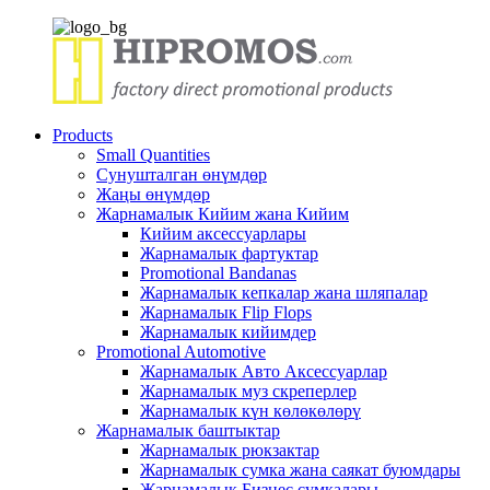
Products
Small Quantities
Сунушталган өнүмдөр
Жаңы өнүмдөр
Жарнамалык Кийим жана Кийим
Кийим аксессуарлары
Жарнамалык фартуктар
Promotional Bandanas
Жарнамалык кепкалар жана шляпалар
Жарнамалык Flip Flops
Жарнамалык кийимдер
Promotional Automotive
Жарнамалык Авто Аксессуарлар
Жарнамалык муз скреперлер
Жарнамалык күн көлөкөлөрү
Жарнамалык баштыктар
Жарнамалык рюкзактар
Жарнамалык сумка жана саякат буюмдары
Жарнамалык Бизнес сумкалары