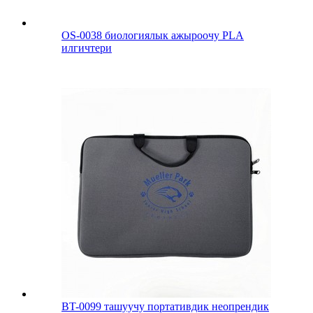
OS-0038 биологиялык ажыроочу PLA
илгичтери
BT-0099 ташуучу портативдик неопрендик