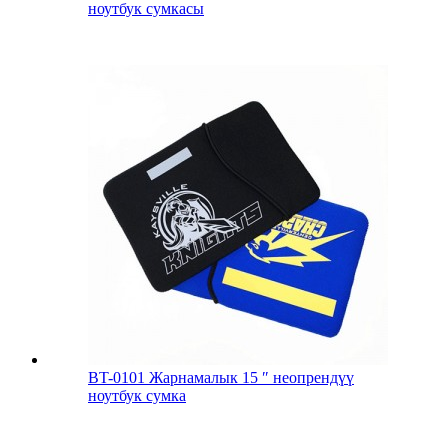
ноутбук сумкасы
BT-0101 Жарнамалык 15 ″ неопрендүү
ноутбук сумка