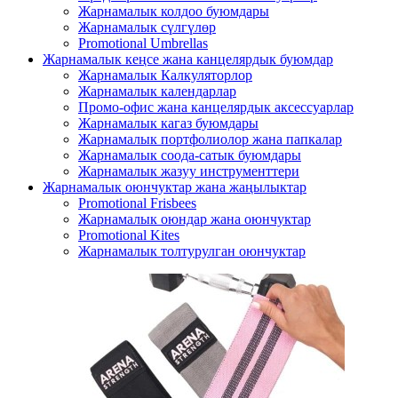
Жарнамалык колдоо буюмдары
Жарнамалык сүлгүлөр
Promotional Umbrellas
Жарнамалык кеңсе жана канцелярдык буюмдар
Жарнамалык Калкуляторлор
Жарнамалык календарлар
Промо-офис жана канцелярдык аксессуарлар
Жарнамалык кагаз буюмдары
Жарнамалык портфолиолор жана папкалар
Жарнамалык соода-сатык буюмдары
Жарнамалык жазуу инструменттери
Жарнамалык оюнчуктар жана жаңылыктар
Promotional Frisbees
Жарнамалык оюндар жана оюнчуктар
Promotional Kites
Жарнамалык толтурулган оюнчуктар