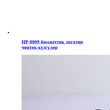
HP-0009 бюджеттик логотип
чөнтөк күзгүлөр