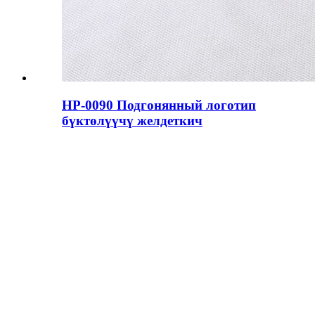
HP-0090 Подгонянный логотип
бүктөлүүчү желдеткич