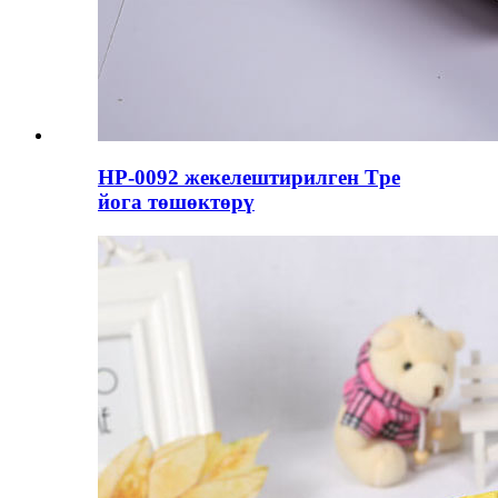
HP-0092 жекелештирилген Tpe
йога төшөктөрү