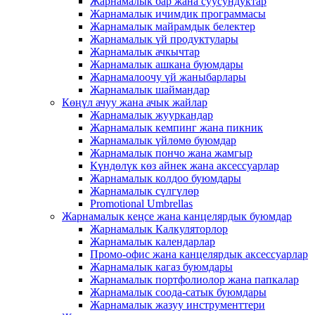
Жарнамалык бар жана суусундуктар
Жарнамалык ичимдик программасы
Жарнамалык майрамдык белектер
Жарнамалык үй продуктулары
Жарнамалык ачкычтар
Жарнамалык ашкана буюмдары
Жарнамалоочу үй жаныбарлары
Жарнамалык шаймандар
Көңүл ачуу жана ачык жайлар
Жарнамалык жууркандар
Жарнамалык кемпинг жана пикник
Жарнамалык үйлөмө буюмдар
Жарнамалык пончо жана жамгыр
Күндөлүк көз айнек жана аксессуарлар
Жарнамалык колдоо буюмдары
Жарнамалык сүлгүлөр
Promotional Umbrellas
Жарнамалык кеңсе жана канцелярдык буюмдар
Жарнамалык Калкуляторлор
Жарнамалык календарлар
Промо-офис жана канцелярдык аксессуарлар
Жарнамалык кагаз буюмдары
Жарнамалык портфолиолор жана папкалар
Жарнамалык соода-сатык буюмдары
Жарнамалык жазуу инструменттери