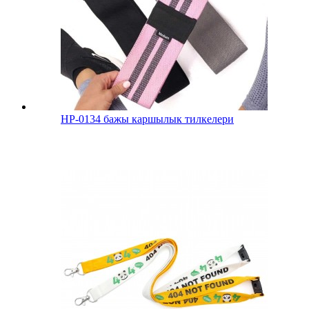
HP-0134 бажы каршылык тилкелери