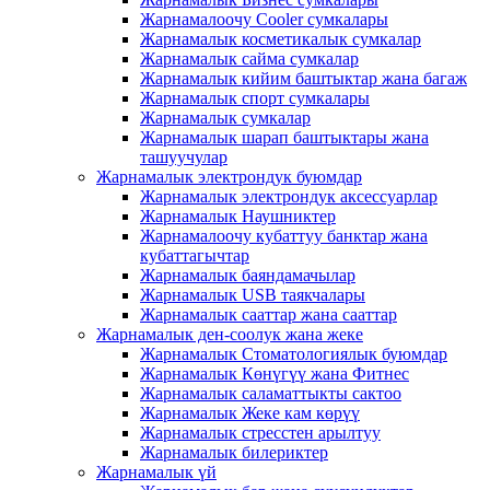
Жарнамалоочу Cooler сумкалары
Жарнамалык косметикалык сумкалар
Жарнамалык сайма сумкалар
Жарнамалык кийим баштыктар жана багаж
Жарнамалык спорт сумкалары
Жарнамалык сумкалар
Жарнамалык шарап баштыктары жана
ташуучулар
Жарнамалык электрондук буюмдар
Жарнамалык электрондук аксессуарлар
Жарнамалык Наушниктер
Жарнамалоочу кубаттуу банктар жана
кубаттагычтар
Жарнамалык баяндамачылар
Жарнамалык USB таякчалары
Жарнамалык сааттар жана сааттар
Жарнамалык ден-соолук жана жеке
Жарнамалык Стоматологиялык буюмдар
Жарнамалык Көнүгүү жана Фитнес
Жарнамалык саламаттыкты сактоо
Жарнамалык Жеке кам көрүү
Жарнамалык стресстен арылтуу
Жарнамалык билериктер
Жарнамалык үй