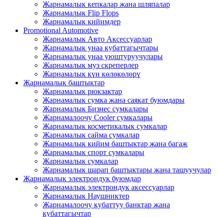
Жарнамалык кепкалар жана шляпалар
Жарнамалык Flip Flops
Жарнамалык кийимдер
Promotional Automotive
Жарнамалык Авто Аксессуарлар
Жарнамалык унаа кубаттагычтары
Жарнамалык унаа уюштуруучулары
Жарнамалык муз скреперлер
Жарнамалык күн көлөкөлөрү
Жарнамалык баштыктар
Жарнамалык рюкзактар
Жарнамалык сумка жана саякат буюмдары
Жарнамалык Бизнес сумкалары
Жарнамалоочу Cooler сумкалары
Жарнамалык косметикалык сумкалар
Жарнамалык сайма сумкалар
Жарнамалык кийим баштыктар жана багаж
Жарнамалык спорт сумкалары
Жарнамалык сумкалар
Жарнамалык шарап баштыктары жана ташуучулар
Жарнамалык электрондук буюмдар
Жарнамалык электрондук аксессуарлар
Жарнамалык Наушниктер
Жарнамалоочу кубаттуу банктар жана
кубаттагычтар