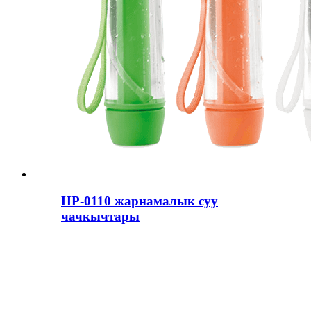
HP-0110 жарнамалык суу
чачкычтары