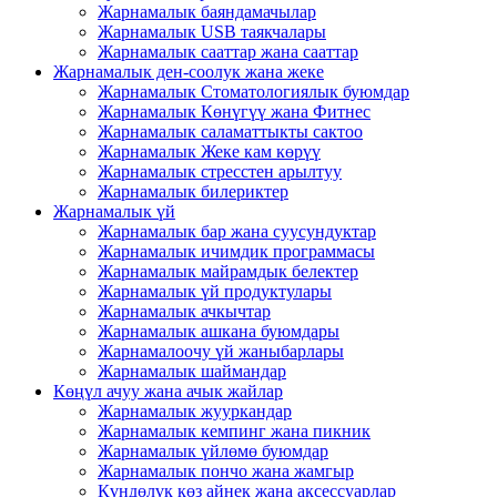
Жарнамалык баяндамачылар
Жарнамалык USB таякчалары
Жарнамалык сааттар жана сааттар
Жарнамалык ден-соолук жана жеке
Жарнамалык Стоматологиялык буюмдар
Жарнамалык Көнүгүү жана Фитнес
Жарнамалык саламаттыкты сактоо
Жарнамалык Жеке кам көрүү
Жарнамалык стресстен арылтуу
Жарнамалык билериктер
Жарнамалык үй
Жарнамалык бар жана суусундуктар
Жарнамалык ичимдик программасы
Жарнамалык майрамдык белектер
Жарнамалык үй продуктулары
Жарнамалык ачкычтар
Жарнамалык ашкана буюмдары
Жарнамалоочу үй жаныбарлары
Жарнамалык шаймандар
Көңүл ачуу жана ачык жайлар
Жарнамалык жууркандар
Жарнамалык кемпинг жана пикник
Жарнамалык үйлөмө буюмдар
Жарнамалык пончо жана жамгыр
Күндөлүк көз айнек жана аксессуарлар