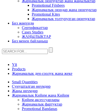
Жарнамалык оюнчуктар жана жаңылыктар
Promotional Frisbees
Жарнамалык оюндар жана оюнчуктар
Promotional Kites
Жарнамалык толтурулган оюнчуктар
Биз жөнүндө
Сертификаттар
Cases Studies
ЖАҢЫЛЫКТАР
Биз менен байланыш
Үй
Products
Жарнамалык ден-соолук жана жеке
Small Quantities
Сунушталган өнүмдөр
Жаңы өнүмдөр
Жарнамалык Кийим жана Кийим
Кийим аксессуарлары
Жарнамалык фартуктар
Promotional Bandanas